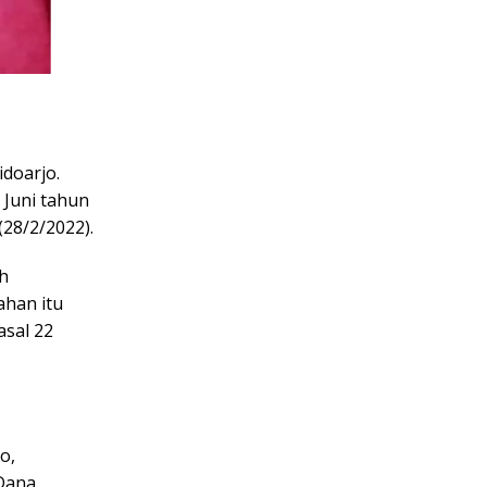
idoarjo.
 Juni tahun
(28/2/2022).
h
ahan itu
sal 22
o,
 Dana