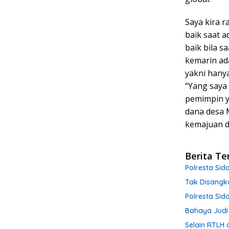
Saya kira r
baik saat a
baik bila 
kemarin ad
yakni hanya
“Yang saya
pemimpin y
dana desa 
kemajuan d
Berita Te
Polresta Si
Tak Disangk
Polresta Sid
Bahaya Judi
Selain RTLH 