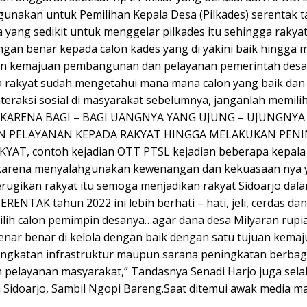
igunakan untuk Pemilihan Kepala Desa (Pilkades) serentak t
 yang sedikit untuk menggelar pilkades itu sehingga rakya
ngan benar kepada calon kades yang di yakini baik hingga
n kemajuan pembangunan dan pelayanan pemerintah desa
 rakyat sudah mengetahui mana mana calon yang baik dan
interaksi sosial di masyarakat sebelumnya, janganlah memili
KARENA BAGI – BAGI UANGNYA YANG UJUNG – UJUNGNYA
N PELAYANAN KEPADA RAKYAT HINGGA MELAKUKAN PEN
YAT, contoh kejadian OTT PTSL kejadian beberapa kepala
 karena menyalahgunakan kewenangan dan kekuasaan nya 
erugikan rakyat itu semoga menjadikan rakyat Sidoarjo dal
RENTAK tahun 2022 ini lebih berhati – hati, jeli, cerdas da
lih calon pemimpin desanya…agar dana desa Milyaran rupi
enar benar di kelola dengan baik dengan satu tujuan kemaj
ningkatan infrastruktur maupun sarana peningkatan berbag
pelayanan masyarakat,” Tandasnya Senadi Harjo juga sel
Sidoarjo, Sambil Ngopi Bareng.Saat ditemui awak media ma