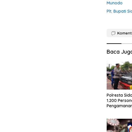
Munodo
Plt. Bupati 
Koment
Baca Jug
Polresta Sid
1.200 Person
Pengamanan 
2026