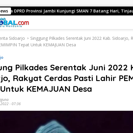
insi Jambi Kunjungi SMAN 7 Batang Hari, Tinjau Sarana dan Pr
News
rita Sidoarjo
Singgung Pilkades Serentak Juni 2022 Kab. Sidoarjo, 
 PEMIMPIN Tepat Untuk KEMAJUAN Desa
jo
ng Pilkades Serentak Juni 2022 
jo, Rakyat Cerdas Pasti Lahir PE
 Untuk KEMAJUAN Desa
diguna
 2022 - 07:36