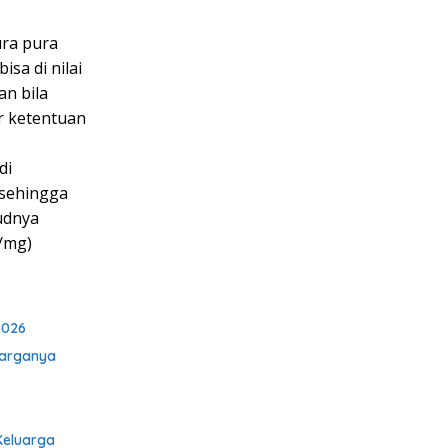
ura pura
isa di nilai
n bila
r ketentuan
di
 sehingga
udnya
/mg)
2026
Warganya
Keluarga