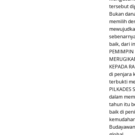
tersebut d
Bukan dana
memilih de
mewujudka
sebenarnya
baik, dari 
PEMIMPIN 
MERUGIKA
KEPADA RAK
di penjara
terbukti m
PILKADES SE
dalam memi
tahun itu b
baik di pe
kemudahan 
Budayawan 
global.