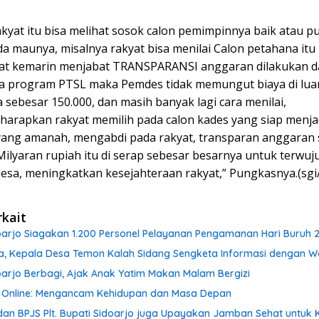
akyat itu bisa melihat sosok calon pemimpinnya baik atau p
da maunya, misalnya rakyat bisa menilai Calon petahana itu b
saat kemarin menjabat TRANSPARANSI anggaran dilakukan da
a program PTSL maka Pemdes tidak memungut biaya di lua
 sebesar 150.000, dan masih banyak lagi cara menilai,
 harapkan rakyat memilih pada calon kades yang siap menja
ang amanah, mengabdi pada rakyat, transparan anggaran
Milyaran rupiah itu di serap sebesar besarnya untuk terwuj
esa, meningkatkan kesejahteraan rakyat,” Pungkasnya.(sgi
rkait
doarjo Siagakan 1.200 Personel Pelayanan Pengamanan Hari Buruh 
a, Kepala Desa Temon Kalah Sidang Sengketa Informasi dengan 
oarjo Berbagi, Ajak Anak Yatim Makan Malam Bergizi
 Online: Mengancam Kehidupan dan Masa Depan
dan BPJS Plt. Bupati Sidoarjo juga Upayakan Jamban Sehat untuk 