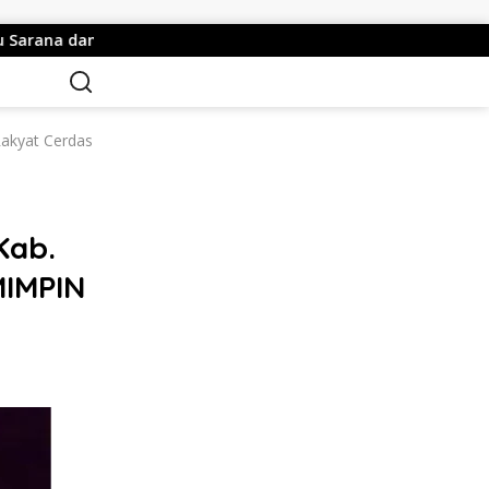
asarana
Resepsi Pernikahan Putra Anggota DPRD Batang
Rakyat Cerdas
Kab.
MIMPIN