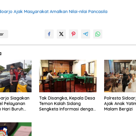
Sidoarjo Ajak Masyarakat Amalkan Nilai-nilai Pancasila
ar
a
oarjo Siagakan
Tak Disangka, Kepala Desa
Polresta Sidoar
el Pelayanan
Temon Kalah Sidang
Ajak Anak Yat
Hari Buruh
Sengketa Informasi dengan
Malam Bergizi
Warganya