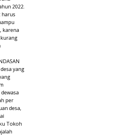
ahun 2022.
t harus
 mampu
, karena
 kurang
h
INDASAN
 desa yang
yang
am
n dewasa
ah per
uan desa,
ai
aku Tokoh
jalah