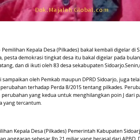
Pemilihan Kepala Desa (Pilkades) bakal kembali digelar di S
 pesta demokrasi tingkat desa itu bakal digelar pada bulan
ang, dan di ikuti oleh 83 desa sekabupaten Sidoarjo.Senin,
di sampaikan oleh Pemkab maupun DPRD Sidoarjo, juga tela
perubahan terhadap Perda 8/2015 tentang pilkades. Perub
perubahan yang kedua untuk menghilangkan poin J dari pa
a yang tercantum.
lihan Kepala Desa (Pilkades) Pemerintah Kabupaten Sidoarj
n anggaran sebesar Rp 21 miliar yang berasal dari APBD.