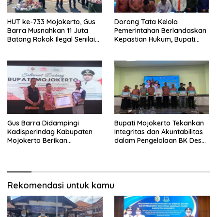
HUT ke-733 Mojokerto, Gus
Dorong Tata Kelola
Barra Musnahkan 11 Juta
Pemerintahan Berlandaskan
Batang Rokok Ilegal Senilai
Kepastian Hukum, Bupati
Rp16,6 Miliar
Mojokerto Perbarui MoU
dengan Kejaksaan Negeri
Gus Barra Didampingi
Bupati Mojokerto Tekankan
Kadisperindag Kabupaten
Integritas dan Akuntabilitas
Mojokerto Berikan
dalam Pengelolaan BK Desa
Penghargaan Kepada PT
P-APBD 2025
Ajinomoto Indonesia
Rekomendasi untuk kamu