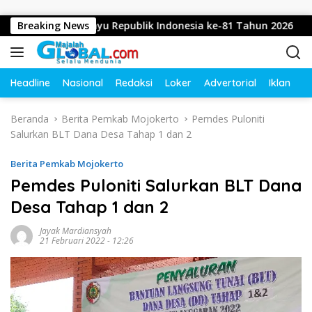
Langsung ke konten
pkan Dirgahayu Republik Indonesia ke-81 Tahun 2026
Breaking News
D
Headline
Nasional
Redaksi
Loker
Advertorial
Iklan
O
Beranda
Berita Pemkab Mojokerto
Pemdes Puloniti
Salurkan BLT Dana Desa Tahap 1 dan 2
Berita Pemkab Mojokerto
Pemdes Puloniti Salurkan BLT Dana
Desa Tahap 1 dan 2
Jayak Mardiansyah
21 Februari 2022 - 12:26