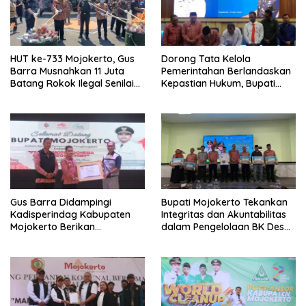
HUT ke-733 Mojokerto, Gus
Dorong Tata Kelola
Barra Musnahkan 11 Juta
Pemerintahan Berlandaskan
Batang Rokok Ilegal Senilai
Kepastian Hukum, Bupati
Rp16,6 Miliar
Mojokerto Perbarui MoU
dengan Kejaksaan Negeri
Gus Barra Didampingi
Bupati Mojokerto Tekankan
Kadisperindag Kabupaten
Integritas dan Akuntabilitas
Mojokerto Berikan
dalam Pengelolaan BK Desa
Penghargaan Kepada PT
P-APBD 2025
Ajinomoto Indonesia