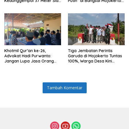
Kedunggempol 37 Meter Siap
Putih” di Bangsal Mojokerto
Pakai
Lolos Uji Tim Zidam
V/Brawijaya
Khotmil Qur’an ke-26,
Tiga Jembatan Perintis
Advokat Hadi Purwanto:
Garuda di Mojokerto Tuntas
Jangan Lupa Jasa Orang
100%, Warga Desa Kini
Tua dan Pahlawan
Punya Akses Baru yang Lebih
Aman
Tambah Komentar