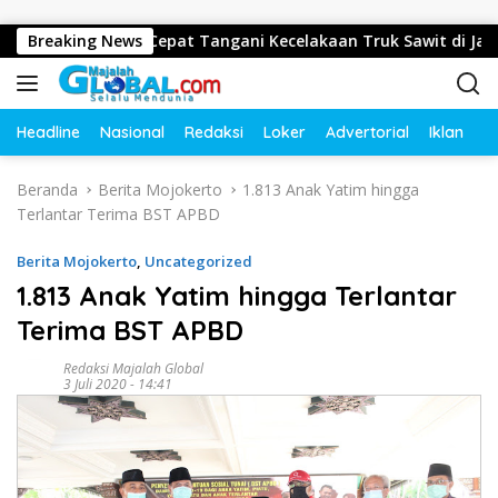
Langsung ke konten
amus Gerak Cepat Tangani Kecelakaan Truk Sawit di Jalur Linta
Breaking News
Headline
Nasional
Redaksi
Loker
Advertorial
Iklan
O
Beranda
Berita Mojokerto
1.813 Anak Yatim hingga
Terlantar Terima BST APBD
Berita Mojokerto
,
Uncategorized
1.813 Anak Yatim hingga Terlantar
Terima BST APBD
Redaksi Majalah Global
3 Juli 2020 - 14:41