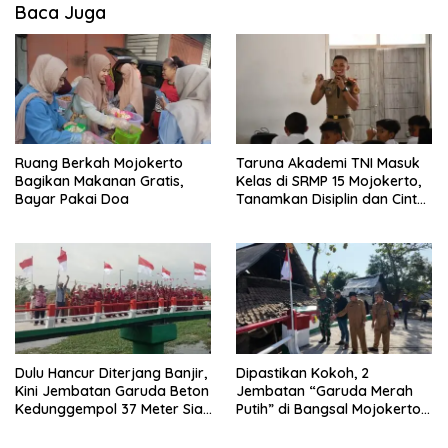
Baca Juga
Ruang Berkah Mojokerto
Taruna Akademi TNI Masuk
Bagikan Makanan Gratis,
Kelas di SRMP 15 Mojokerto,
Bayar Pakai Doa
Tanamkan Disiplin dan Cinta
Tanah Air
Dulu Hancur Diterjang Banjir,
Dipastikan Kokoh, 2
Kini Jembatan Garuda Beton
Jembatan “Garuda Merah
Kedunggempol 37 Meter Siap
Putih” di Bangsal Mojokerto
Pakai
Lolos Uji Tim Zidam
V/Brawijaya