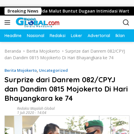
Langsung ke konten
si Jajaran Polda Malut Buntut Dugaan Intimidasi Wartawan di 
Breaking News
Headline
Nasional
Redaksi
Loker
Advertorial
Iklan
O
Beranda
Berita Mojokerto
Surprize dari Danrem 082/CPYJ
dan Dandim 0815 Mojokerto Di Hari Bhayangkara ke 74
Berita Mojokerto
,
Uncategorized
Surprize dari Danrem 082/CPYJ
dan Dandim 0815 Mojokerto Di Hari
Bhayangkara ke 74
Redaksi Majalah Global
1 Juli 2020 - 14:04