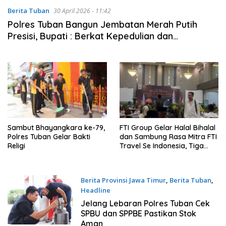
Berita Tuban
30 April 2026 - 11:42
Polres Tuban Bangun Jembatan Merah Putih
Presisi, Bupati : Berkat Kepedulian dan
Kehadiran Polri di Tengah Masyarakat
Sambut Bhayangkara ke-79,
FTI Group Gelar Halal Bihalal
Polres Tuban Gelar Bakti
dan Sambung Rasa Mitra FTI
Religi
Travel Se Indonesia, Tiga
Hari di Tuban Jawa Timur
Berbagi Hadiah, Bakaran,
Games, Doorprize Hingga
Berita Provinsi Jawa Timur
,
Berita Tuban
,
Ziarah Makam Wali
Headline
1 April 2024 - 11:37
Jelang Lebaran Polres Tuban Cek
SPBU dan SPPBE Pastikan Stok
Aman