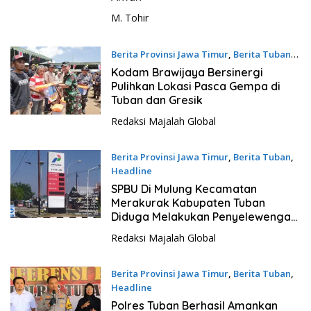
M. Tohir
Berita Provinsi Jawa Timur
,
Berita Tuban
30 Maret 2024 - 21:22
Kodam Brawijaya Bersinergi
Pulihkan Lokasi Pasca Gempa di
Tuban dan Gresik
Redaksi Majalah Global
Berita Provinsi Jawa Timur
,
Berita Tuban
,
Headline
10 September 2023 - 12:47
SPBU Di Mulung Kecamatan
Merakurak Kabupaten Tuban
Diduga Melakukan Penyelewengan
tidak sesuai Peraturan Migas.
Redaksi Majalah Global
Berita Provinsi Jawa Timur
,
Berita Tuban
,
Headline
18 Juli 2023 - 12:00
Polres Tuban Berhasil Amankan