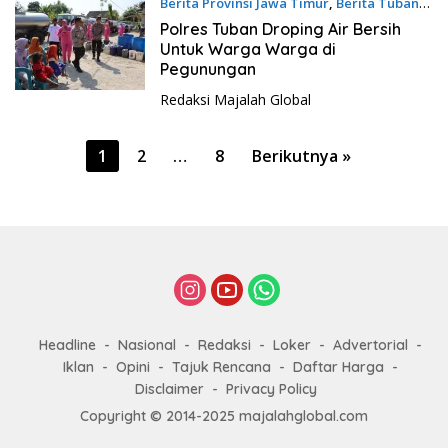
Berita Provinsi Jawa Timur
,
Berita Tuban
22 Juni 2023 - 21:12
Polres Tuban Droping Air Bersih
Untuk Warga Warga di
Pegunungan
Redaksi Majalah Global
P
1
2
…
8
Berikutnya »
a
g
i
n
a
s
i
Headline
Nasional
Redaksi
Loker
Advertorial
Iklan
Opini
Tajuk Rencana
Daftar Harga
p
Disclaimer
Privacy Policy
o
Copyright © 2014-2025 majalahglobal.com
s