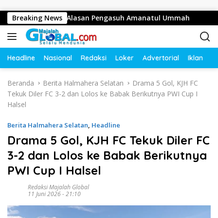
Langsung ke konten
an Juta, Ini Alasan Pengasuh Amanatul Ummah
Breaking News
Bupati 
Headline
Nasional
Redaksi
Loker
Advertorial
Iklan
O
Beranda
Berita Halmahera Selatan
Drama 5 Gol, KJH FC
Tekuk Diler FC 3-2 dan Lolos ke Babak Berikutnya PWI Cup I
Halsel
Berita Halmahera Selatan
,
Headline
Drama 5 Gol, KJH FC Tekuk Diler FC
3-2 dan Lolos ke Babak Berikutnya
PWI Cup I Halsel
Redaksi Majalah Global
11 Juni 2026 - 21:10