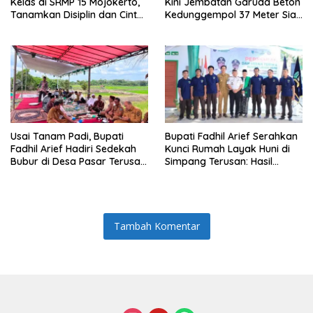
Kelas di SRMP 15 Mojokerto,
Kini Jembatan Garuda Beton
Tanamkan Disiplin dan Cinta
Kedunggempol 37 Meter Siap
Tanah Air
Pakai
Usai Tanam Padi, Bupati
Bupati Fadhil Arief Serahkan
Fadhil Arief Hadiri Sedekah
Kunci Rumah Layak Huni di
Bubur di Desa Pasar Terusan:
Simpang Terusan: Hasil
“Tradisi Ini Harus Diwariskan”
Kolaborasi Lapas dan
Baznas
Tambah Komentar