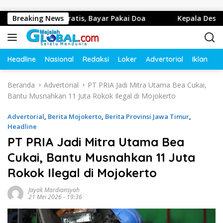
Langsung ke konten
an Gratis, Bayar Pakai Doa
Breaking News
Kepala Desa Menanggal, M
Headline
Nasional
Redaksi
Loker
Advertorial
Iklan
O
Beranda
Advertorial
PT PRIA Jadi Mitra Utama Bea Cukai,
Bantu Musnahkan 11 Juta Rokok Ilegal di Mojokerto
Advertorial
,
Berita Mojokerto
,
Berita Provinsi Jawa Timur
,
Headline
PT PRIA Jadi Mitra Utama Bea
Cukai, Bantu Musnahkan 11 Juta
Rokok Ilegal di Mojokerto
Jayak Mardiansyah
21 Mei 2026 - 19:36