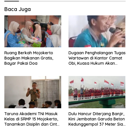
Baca Juga
Ruang Berkah Mojokerto
Dugaan Penghalangan Tugas
Bagikan Makanan Gratis,
Wartawan di Kantor Camat
Bayar Pakai Doa
Obi, Kuasa Hukum Akan
Tempuh Jalur Hukum
Taruna Akademi TNI Masuk
Dulu Hancur Diterjang Banjir,
Kelas di SRMP 15 Mojokerto,
Kini Jembatan Garuda Beton
Tanamkan Disiplin dan Cinta
Kedunggempol 37 Meter Siap
Tanah Air
Pakai