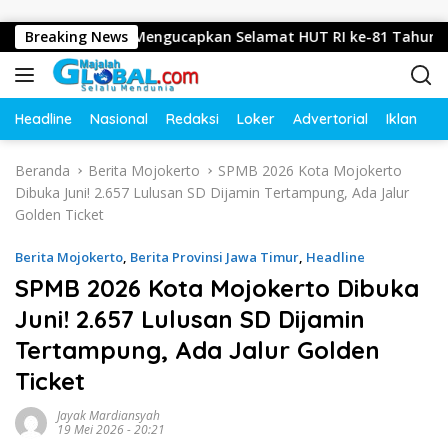
Langsung ke konten
Mojokerto Mengucapkan Selamat HUT RI ke-81 Tahun 2026
Breaking News
Headline
Nasional
Redaksi
Loker
Advertorial
Iklan
O
Beranda
Berita Mojokerto
SPMB 2026 Kota Mojokerto
Dibuka Juni! 2.657 Lulusan SD Dijamin Tertampung, Ada Jalur
Golden Ticket
Berita Mojokerto
,
Berita Provinsi Jawa Timur
,
Headline
SPMB 2026 Kota Mojokerto Dibuka
Juni! 2.657 Lulusan SD Dijamin
Tertampung, Ada Jalur Golden
Ticket
Jayak Mardiansyah
19 Mei 2026 - 20:21