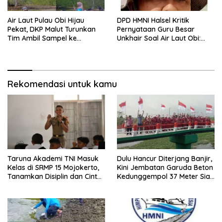
Air Laut Pulau Obi Hijau
DPD HMNI Halsel Kritik
Pekat, DKP Malut Turunkan
Pernyataan Guru Besar
Tim Ambil Sampel ke
Unkhair Soal Air Laut Obi:
Laboratorium
Jangan Berasumsi Sebelum
Ada Hasil Lab
Rekomendasi untuk kamu
Taruna Akademi TNI Masuk
Dulu Hancur Diterjang Banjir,
Kelas di SRMP 15 Mojokerto,
Kini Jembatan Garuda Beton
Tanamkan Disiplin dan Cinta
Kedunggempol 37 Meter Siap
Tanah Air
Pakai