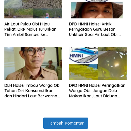
Air Laut Pulau Obi Hijau
DPD HMNI Halsel Kritik
Pekat, DKP Malut Turunkan
Pernyataan Guru Besar
Tim Ambil Sampel ke
Unkhair Soal Air Laut Obi:
Laboratorium
Jangan Berasumsi Sebelum
Ada Hasil Lab
DLH Halsel Imbau Warga Obi
DPD HMNI Halsel Peringatkan
Tahan Diri Konsumsi Ikan
Warga Obi: Jangan Dulu
dan Hindari Laut Berwarna
Makan Ikan, Laut Diduga
Hijau Pekat
Tercemar Limbah
Tambah Komentar