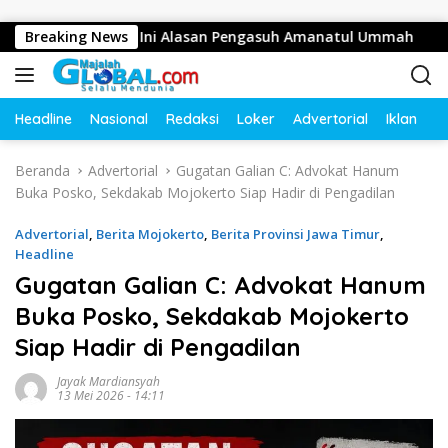
Langsung ke konten
tusan Juta, Ini Alasan Pengasuh Amanatul Ummah
Breaking News
Bupat
Headline
Nasional
Redaksi
Loker
Advertorial
Iklan
O
Beranda
Advertorial
Gugatan Galian C: Advokat Hanum
Buka Posko, Sekdakab Mojokerto Siap Hadir di Pengadilan
Advertorial
,
Berita Mojokerto
,
Berita Provinsi Jawa Timur
,
Headline
Gugatan Galian C: Advokat Hanum
Buka Posko, Sekdakab Mojokerto
Siap Hadir di Pengadilan
Jayak Mardiansyah
13 Mei 2026 - 14:11