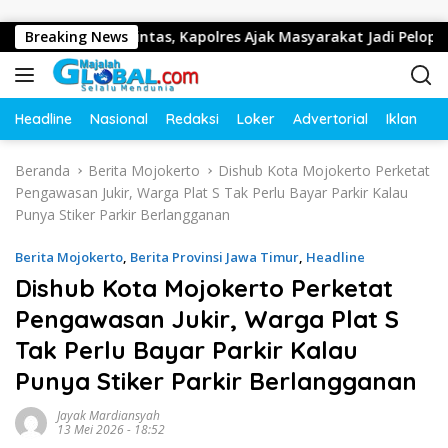
Langsung ke konten
tib Lalu Lintas, Kapolres Ajak Masyarakat Jadi Pelopor Kesela
Breaking News
Headline
Nasional
Redaksi
Loker
Advertorial
Iklan
O
Beranda
Berita Mojokerto
Dishub Kota Mojokerto Perketat
Pengawasan Jukir, Warga Plat S Tak Perlu Bayar Parkir Kalau
Punya Stiker Parkir Berlangganan
Berita Mojokerto
,
Berita Provinsi Jawa Timur
,
Headline
Dishub Kota Mojokerto Perketat
Pengawasan Jukir, Warga Plat S
Tak Perlu Bayar Parkir Kalau
Punya Stiker Parkir Berlangganan
Jayak Mardiansyah
13 Mei 2026 - 18:52