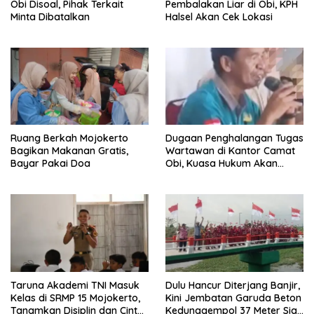
Obi Disoal, Pihak Terkait
Pembalakan Liar di Obi, KPH
Minta Dibatalkan
Halsel Akan Cek Lokasi
Ruang Berkah Mojokerto
Dugaan Penghalangan Tugas
Bagikan Makanan Gratis,
Wartawan di Kantor Camat
Bayar Pakai Doa
Obi, Kuasa Hukum Akan
Tempuh Jalur Hukum
Taruna Akademi TNI Masuk
Dulu Hancur Diterjang Banjir,
Kelas di SRMP 15 Mojokerto,
Kini Jembatan Garuda Beton
Tanamkan Disiplin dan Cinta
Kedunggempol 37 Meter Siap