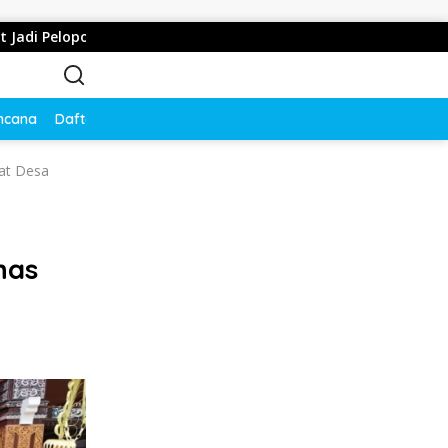
selamatan Lewat Safety Riding dan Siger Lampung Presisi
ncana
Daftar Harga
Disclaimer
Privacy Policy
at Desa
nas