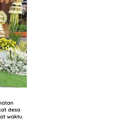
matan
at desa
at waktu.