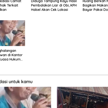
Mediasi Camat
Diduga Tampung Kayu Hasil
Ruang Berkah 
ihak Terkait
Pembalakan Liar di Obi, KPH
Bagikan Makana
lkan
Halsel Akan Cek Lokasi
Bayar Pakai D
ghalangan
wan di Kantor
Kuasa Hukum
 Jalur Hukum
asi untuk kamu