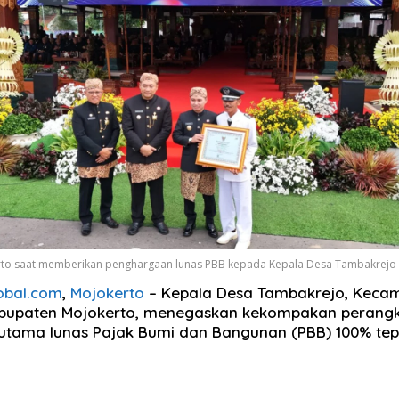
rto saat memberikan penghargaan lunas PBB kepada Kepala Desa Tambakrejo
obal.com
,
Mojokerto
– Kepala Desa Tambakrejo, Keca
bupaten Mojokerto, menegaskan kekompakan perangk
i utama lunas Pajak Bumi dan Bangunan (PBB) 100% tep