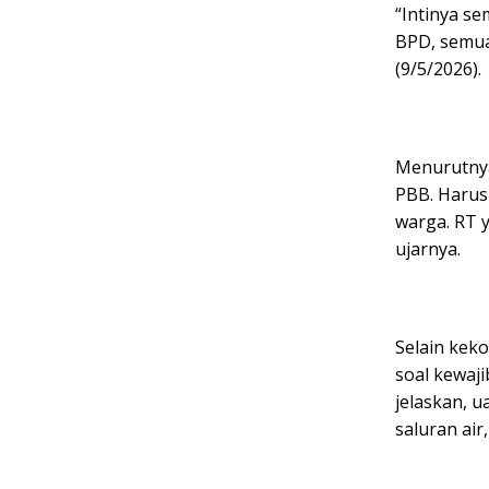
“Intinya s
BPD, semua 
(9/5/2026).
Menurutnya,
PBB. Harus 
warga. RT 
ujarnya.
Selain kek
soal kewaj
jelaskan, u
saluran air,