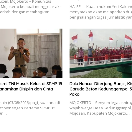
.com, Mojokerto – Komunitas
 Mojokerto kembali menggelar aksi
HALSEL – Kuasa hukum Yeri Kakano
t Berkah dengan membagikan…
menyatakan akan melaporkan du
penghalangan tugas jurnalistik y
emi TNI Masuk Kelas di SRMP 15
Dulu Hancur Diterjang Banjir, K
anamkan Disiplin dan Cinta
Garuda Beton Kedunggempol 37
Pakai
enin (03/08/2026) pagi, suasana di
MOJOKERTO – Senyum lega akhirny
at Menengah Pertama SRMP 15
wajah warga Desa Kedunggempol
lan…
Mojosari, Kabupaten Mojokerto….