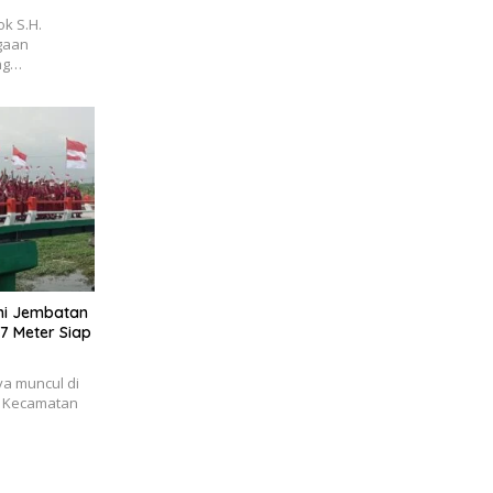
k S.H.
gaan
ang…
ini Jembatan
 Meter Siap
a muncul di
, Kecamatan