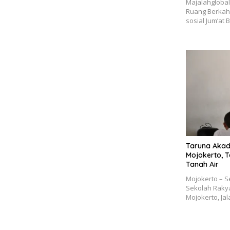
Majalahglobal
Ruang Berkah
sosial Jum’a
Taruna Akad
Mojokerto, T
Tanah Air
Mojokerto – S
Sekolah Raky
Mojokerto, Ja