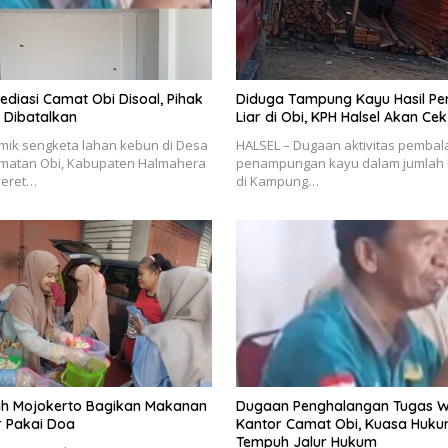
Mediasi Camat Obi Disoal, Pihak
Diduga Tampung Kayu Hasil P
a Dibatalkan
Liar di Obi, KPH Halsel Akan Cek
mik sengketa lahan kebun di Desa
HALSEL – Dugaan aktivitas pembala
amatan Obi, Kabupaten Halmahera
penampungan kayu dalam jumlah b
yeret…
di Kampung…
h Mojokerto Bagikan Makanan
Dugaan Penghalangan Tugas W
r Pakai Doa
Kantor Camat Obi, Kuasa Huk
Tempuh Jalur Hukum