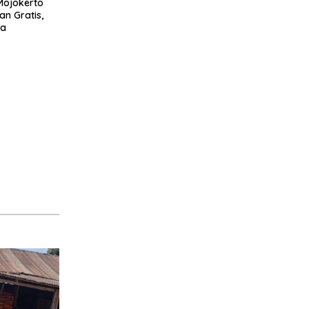
Mojokerto
n Gratis,
oa