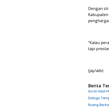
Dengan stra
Kabupaten 
penghargaa
“Kalau per
tapi presta
(jay/adv)
Berita Te
Surat Hasil 
Diduga Tampu
Ruang Berka