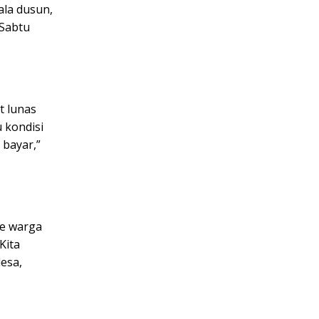
ala dusun,
 Sabtu
t lunas
 kondisi
 bayar,”
e warga
Kita
desa,