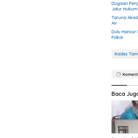
Dugaan Peng
Jalur Hukum
Taruna Akade
Air
Dulu Hancur 
Pakai
Kades Tamb
Koment
Baca Jug