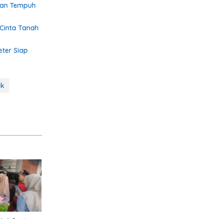
kan Tempuh
 Cinta Tanah
eter Siap
ak