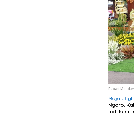
Bupati Mojoke
Majalahgl
Ngoro, Ka
jadi kunc