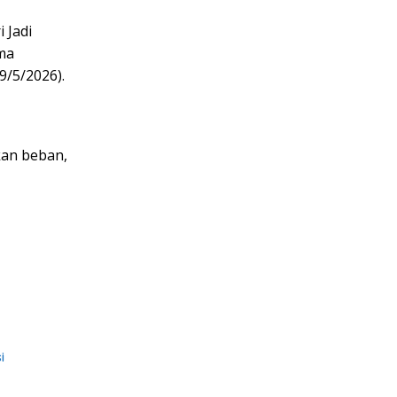
 Jadi
ma
9/5/2026).
kan beban,
i