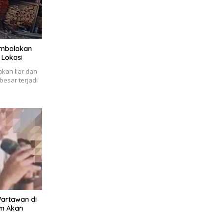
embalakan
 Lokasi
kan liar dan
esar terjadi
artawan di
um Akan