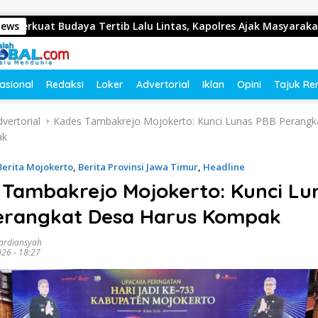
 Tertib Lalu Lintas, Kapolres Ajak Masyarakat Jadi Pelopor Ke
News
asional
Redaksi
Loker
Advertorial
Iklan
Opini
Tajuk Re
vertorial
Kades Tambakrejo Mojokerto: Kunci Lunas PBB Perangk
ak
Berita Mojokerto
,
Berita Provinsi Jawa Timur
,
Headline
 Tambakrejo Mojokerto: Kunci Lu
erangkat Desa Harus Kompak
ardiansyah
026 - 18:27