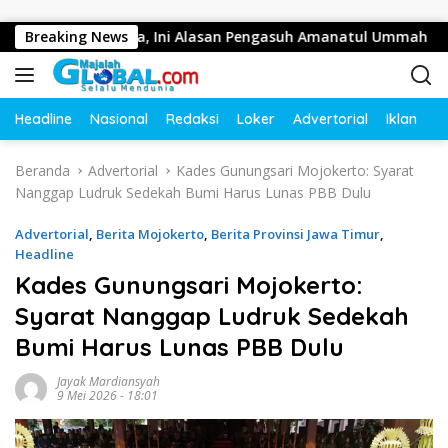
Langsung ke konten
i Ratusan Juta, Ini Alasan Pengasuh Amanatul Ummah
Breaking News
B
Headline
Nasional
Redaksi
Loker
Advertorial
Iklan
O
Beranda
Advertorial
Kades Gunungsari Mojokerto: Syarat
Nanggap Ludruk Sedekah Bumi Harus Lunas PBB Dulu
Advertorial
,
Berita Mojokerto
,
Berita Provinsi Jawa Timur
,
Headline
Kades Gunungsari Mojokerto:
Syarat Nanggap Ludruk Sedekah
Bumi Harus Lunas PBB Dulu
Jayak Mardiansyah
9 Mei 2026 - 18:01