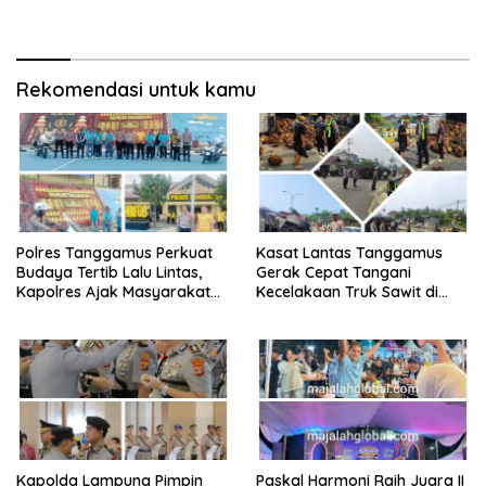
Pelayanan Polri Presisi
Lapas Kalianda Cetak Warga
Binaan Berprestasi
Rekomendasi untuk kamu
Polres Tanggamus Perkuat
Kasat Lantas Tanggamus
Budaya Tertib Lalu Lintas,
Gerak Cepat Tangani
Kapolres Ajak Masyarakat
Kecelakaan Truk Sawit di
Jadi Pelopor Keselamatan
Jalur Lintas Barat, Arus Lalu
Lewat Safety Riding dan
Lintas Tetap Lancar
Siger Lampung Presisi
Kapolda Lampung Pimpin
Paskal Harmoni Raih Juara II