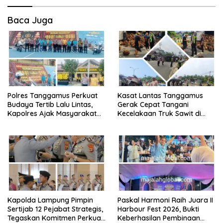
Baca Juga
Polres Tanggamus Perkuat
Kasat Lantas Tanggamus
Budaya Tertib Lalu Lintas,
Gerak Cepat Tangani
Kapolres Ajak Masyarakat
Kecelakaan Truk Sawit di
Jadi Pelopor Keselamatan
Jalur Lintas Barat, Arus Lalu
Lewat Safety Riding dan
Lintas Tetap Lancar
Siger Lampung Presisi
Kapolda Lampung Pimpin
Paskal Harmoni Raih Juara II
Sertijab 12 Pejabat Strategis,
Harbour Fest 2026, Bukti
Tegaskan Komitmen Perkuat
Keberhasilan Pembinaan