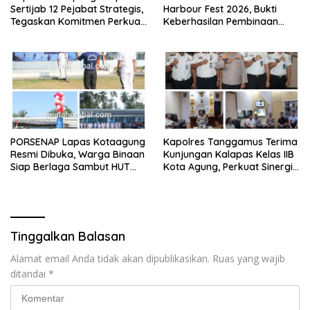
Sertijab 12 Pejabat Strategis,
Harbour Fest 2026, Bukti
Tegaskan Komitmen Perkuat
Keberhasilan Pembinaan
Pelayanan Polri Presisi
Lapas Kalianda Cetak Warga
Binaan Berprestasi
PORSENAP Lapas Kotaagung
Kapolres Tanggamus Terima
Resmi Dibuka, Warga Binaan
Kunjungan Kalapas Kelas IIB
Siap Berlaga Sambut HUT
Kota Agung, Perkuat Sinergi
Ke-81 Kemerdekaan RI
Wujudkan Lapas Aman dan
Bersih dari Narkoba
Tinggalkan Balasan
Alamat email Anda tidak akan dipublikasikan.
Ruas yang wajib
ditandai
*