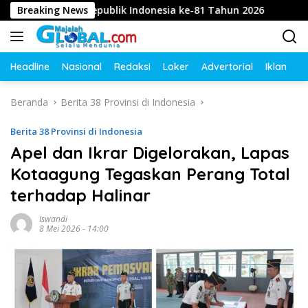
Langsung
ahayu Republik Indonesia ke-81 Tahun 2026
Breaking News
Diduga Int
ke
konten
Headline
Nasional
Redaksi
Loker
Advertorial
Iklan
O
Beranda
Berita 38 Provinsi di Indonesia
Berita 38 Provinsi di Indonesia
Apel dan Ikrar Digelorakan, Lapas
Kotaagung Tegaskan Perang Total
terhadap Halinar
Iswandi
8 Mei 2026 - 14:00