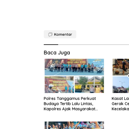
Komentar
Baca Juga
Polres Tanggamus Perkuat
Kasat L
Budaya Tertib Lalu Lintas,
Gerak Ce
Kapolres Ajak Masyarakat
Kecelaka
Jadi Pelopor Keselamatan
Lintas Ba
Lewat Safety Riding dan Siger
Tetap La
Lampung Presisi