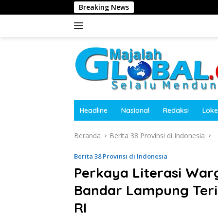
Langsung
Breaking News
Harita
ke
konten
Headline
Nasional
Redaksi
Loke
Beranda
Berita 38 Provinsi di Indonesia
Berita 38 Provinsi di Indonesia
Perkaya Literasi Warg
Bandar Lampung Teri
RI