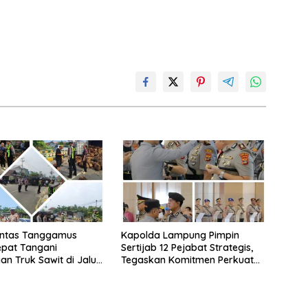
antas Tanggamus
Kapolda Lampung Pimpin
pat Tangani
Sertijab 12 Pejabat Strategis,
an Truk Sawit di Jalur
Tegaskan Komitmen Perkuat
rat, Arus Lalu Lintas
Pelayanan Polri Presisi
ncar