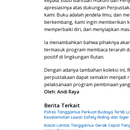
Kepala Subsi Bantuan Hukum dan Peny
apresiasinya atas dukungan Perpustaka
kami. Buku adalah jendela ilmu, dan mel
berkembang, kami ingin memberikan ke
memperbaiki diri, dan menyiapkan masa
Ia menambahkan bahwa pihaknya akan t
termasuk program membaca terarah d
positif di lingkungan Rutan.
Dengan adanya tambahan koleksi ini, 
perpustakaan dapat semakin menjadi 
pelaksanaan program pembinaan yang h
Oleh: Andi Raya
Berita Terkait
Polres Tanggamus Perkuat Budaya Tertib La
Keselamatan Lewat Safety Riding dan Siger
Kasat Lantas Tanggamus Gerak Cepat Tangani