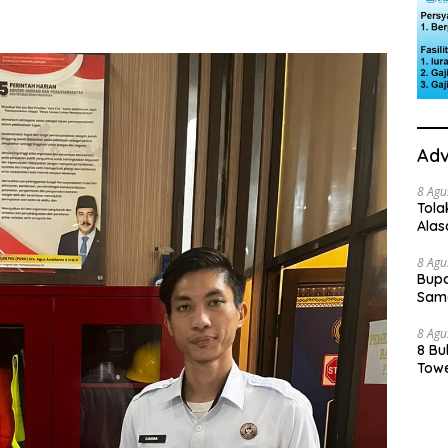
Adv
8 Agu
Tola
Ala
8 Agu
Bupa
Sama
8 Agu
8 Bu
Towe