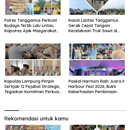
Polres Tanggamus Perkuat
Kasat Lantas Tanggamus
Budaya Tertib Lalu Lintas,
Gerak Cepat Tangani
Kapolres Ajak Masyarakat
Kecelakaan Truk Sawit di
Jadi Pelopor Keselamatan
Jalur Lintas Barat, Arus Lalu
Lewat Safety Riding dan
Lintas Tetap Lancar
Siger Lampung Presisi
Kapolda Lampung Pimpin
Paskal Harmoni Raih Juara II
Sertijab 12 Pejabat Strategis,
Harbour Fest 2026, Bukti
Tegaskan Komitmen Perkuat
Keberhasilan Pembinaan
Pelayanan Polri Presisi
Lapas Kalianda Cetak Warga
Binaan Berprestasi
Rekomendasi untuk kamu