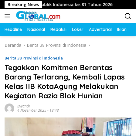
Langsung
hayu Republik Indonesia ke-81 Tahun 2026
Breaking News
Diduga Int
ke
konten
Headline
Nasional
Redaksi
Loker
Advertorial
Iklan
O
Beranda
Berita 38 Provinsi di Indonesia
Berita 38 Provinsi di Indonesia
Tegakkan Komitmen Berantas
Barang Terlarang, Kembali Lapas
Kelas IIB KotaAgung Melakukan
Kegiatan Razia Blok Hunian
Iswandi
4 November 2025 - 13:43