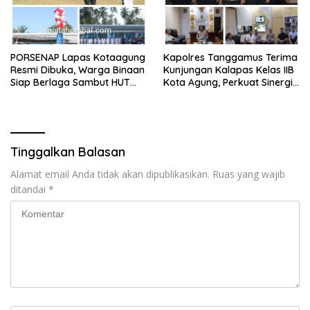
PORSENAP Lapas Kotaagung
Kapolres Tanggamus Terima
Resmi Dibuka, Warga Binaan
Kunjungan Kalapas Kelas IIB
Siap Berlaga Sambut HUT
Kota Agung, Perkuat Sinergi
Ke-81 Kemerdekaan RI
Wujudkan Lapas Aman dan
Bersih dari Narkoba
Tinggalkan Balasan
Alamat email Anda tidak akan dipublikasikan.
Ruas yang wajib
ditandai
*