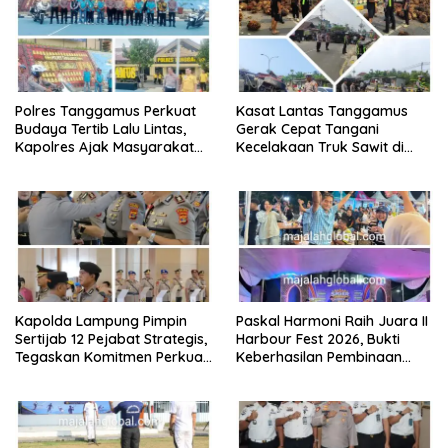
Polres Tanggamus Perkuat
Kasat Lantas Tanggamus
Budaya Tertib Lalu Lintas,
Gerak Cepat Tangani
Kapolres Ajak Masyarakat
Kecelakaan Truk Sawit di
Jadi Pelopor Keselamatan
Jalur Lintas Barat, Arus Lalu
Lewat Safety Riding dan
Lintas Tetap Lancar
Siger Lampung Presisi
Kapolda Lampung Pimpin
Paskal Harmoni Raih Juara II
Sertijab 12 Pejabat Strategis,
Harbour Fest 2026, Bukti
Tegaskan Komitmen Perkuat
Keberhasilan Pembinaan
Pelayanan Polri Presisi
Lapas Kalianda Cetak Warga
Binaan Berprestasi