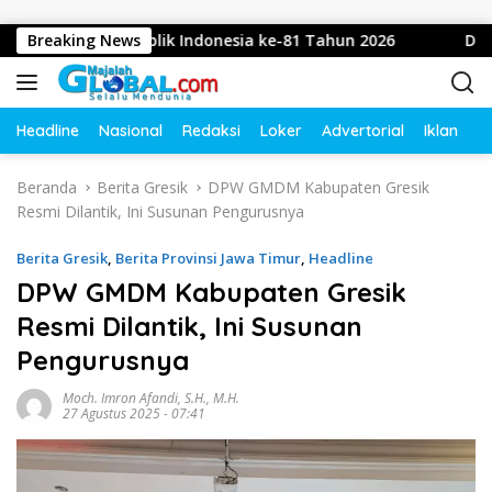
Langsung ke konten
yu Republik Indonesia ke-81 Tahun 2026
Breaking News
Diduga Intimi
Headline
Nasional
Redaksi
Loker
Advertorial
Iklan
O
Beranda
Berita Gresik
DPW GMDM Kabupaten Gresik
Resmi Dilantik, Ini Susunan Pengurusnya
Berita Gresik
,
Berita Provinsi Jawa Timur
,
Headline
DPW GMDM Kabupaten Gresik
Resmi Dilantik, Ini Susunan
Pengurusnya
Moch. Imron Afandi, S.H., M.H.
27 Agustus 2025 - 07:41