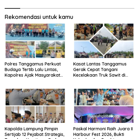
Rekomendasi untuk kamu
Polres Tanggamus Perkuat
Kasat Lantas Tanggamus
Budaya Tertib Lalu Lintas,
Gerak Cepat Tangani
Kapolres Ajak Masyarakat
Kecelakaan Truk Sawit di
Jadi Pelopor Keselamatan
Jalur Lintas Barat, Arus Lalu
Lewat Safety Riding dan
Lintas Tetap Lancar
Siger Lampung Presisi
Kapolda Lampung Pimpin
Paskal Harmoni Raih Juara II
Sertijab 12 Pejabat Strategis,
Harbour Fest 2026, Bukti