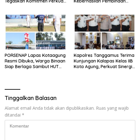
Tegaskan Komitmen Perkuat
Keberhasilan Pembinaan
Pelayanan Polri Presisi
Lapas Kalianda Cetak Warga
Binaan Berprestasi
PORSENAP Lapas Kotaagung
Kapolres Tanggamus Terima
Resmi Dibuka, Warga Binaan
Kunjungan Kalapas Kelas IIB
Siap Berlaga Sambut HUT
Kota Agung, Perkuat Sinergi
Ke-81 Kemerdekaan RI
Wujudkan Lapas Aman dan
Bersih dari Narkoba
Tinggalkan Balasan
Alamat email Anda tidak akan dipublikasikan.
Ruas yang wajib
ditandai
*