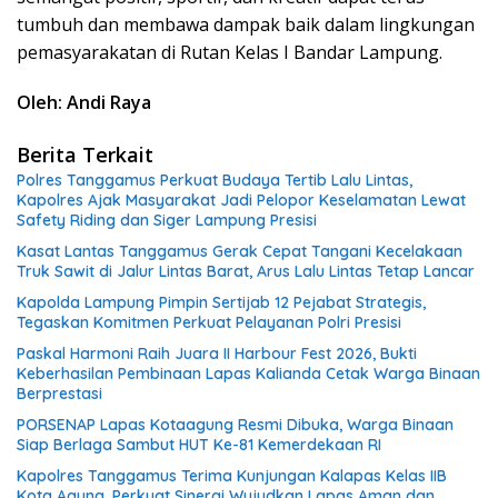
tumbuh dan membawa dampak baik dalam lingkungan
pemasyarakatan di Rutan Kelas I Bandar Lampung.
Oleh: Andi Raya
Berita Terkait
Polres Tanggamus Perkuat Budaya Tertib Lalu Lintas,
Kapolres Ajak Masyarakat Jadi Pelopor Keselamatan Lewat
Safety Riding dan Siger Lampung Presisi
Kasat Lantas Tanggamus Gerak Cepat Tangani Kecelakaan
Truk Sawit di Jalur Lintas Barat, Arus Lalu Lintas Tetap Lancar
Kapolda Lampung Pimpin Sertijab 12 Pejabat Strategis,
Tegaskan Komitmen Perkuat Pelayanan Polri Presisi
Paskal Harmoni Raih Juara II Harbour Fest 2026, Bukti
Keberhasilan Pembinaan Lapas Kalianda Cetak Warga Binaan
Berprestasi
PORSENAP Lapas Kotaagung Resmi Dibuka, Warga Binaan
Siap Berlaga Sambut HUT Ke-81 Kemerdekaan RI
Kapolres Tanggamus Terima Kunjungan Kalapas Kelas IIB
Kota Agung, Perkuat Sinergi Wujudkan Lapas Aman dan