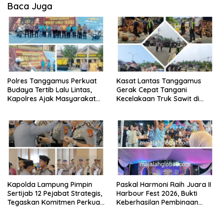
Baca Juga
Polres Tanggamus Perkuat
Kasat Lantas Tanggamus
Budaya Tertib Lalu Lintas,
Gerak Cepat Tangani
Kapolres Ajak Masyarakat
Kecelakaan Truk Sawit di
Jadi Pelopor Keselamatan
Jalur Lintas Barat, Arus Lalu
Lewat Safety Riding dan
Lintas Tetap Lancar
Siger Lampung Presisi
Kapolda Lampung Pimpin
Paskal Harmoni Raih Juara II
Sertijab 12 Pejabat Strategis,
Harbour Fest 2026, Bukti
Tegaskan Komitmen Perkuat
Keberhasilan Pembinaan
Pelayanan Polri Presisi
Lapas Kalianda Cetak Warga
Binaan Berprestasi