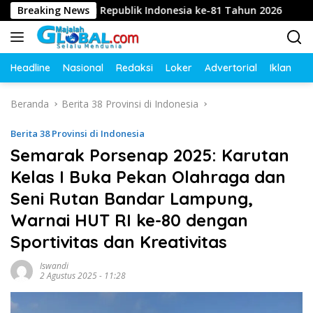
Langsung
 Dirgahayu Republik Indonesia ke-81 Tahun 2026
Breaking News
Didug
ke
konten
Headline
Nasional
Redaksi
Loker
Advertorial
Iklan
O
Beranda
Berita 38 Provinsi di Indonesia
Berita 38 Provinsi di Indonesia
Semarak Porsenap 2025: Karutan
Kelas I Buka Pekan Olahraga dan
Seni Rutan Bandar Lampung,
Warnai HUT RI ke-80 dengan
Sportivitas dan Kreativitas
Iswandi
2 Agustus 2025 - 11:28