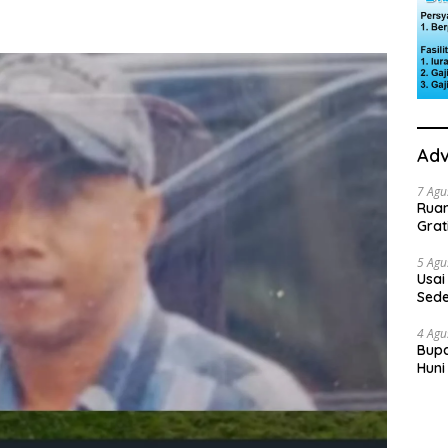
Adv
7 Agu
Rua
Grat
5 Agu
Usai
Sede
Ini 
4 Agu
Bupa
Huni
dan