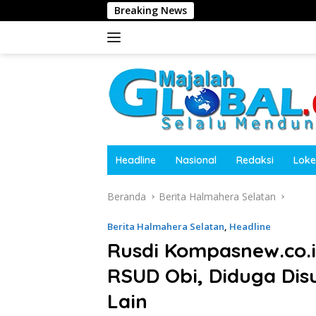
Langsung
Breaking News
Polres Tanggamu
ke
konten
Headline
Nasional
Redaksi
Loke
Beranda
Berita Halmahera Selatan
Berita Halmahera Selatan
,
Headline
Rusdi Kompasnew.co.
RSUD Obi, Diduga Disu
Lain