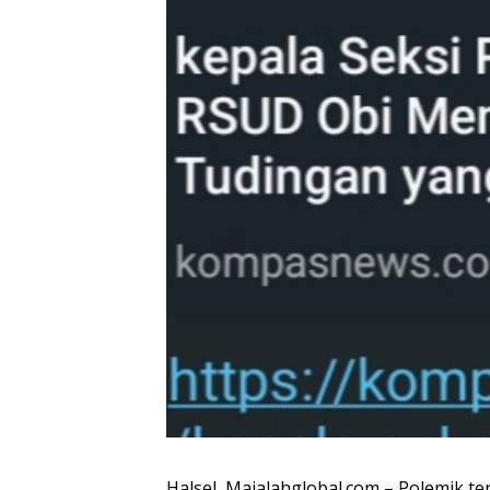
Halsel, Majalahglobal.com – Polemik te