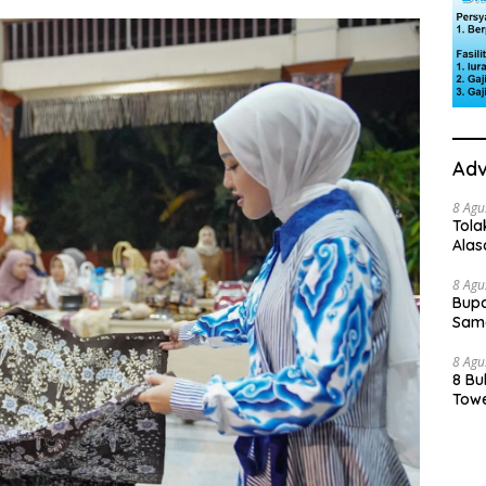
Adv
8 Agu
Tola
Ala
8 Agu
Bupa
Sama
8 Agu
8 Bu
Towe