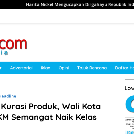
ickel Mengucapkan Dirgahayu Republik Indonesia ke-81 Tahun 
r
Advertorial
Iklan
Opini
Tajuk Rencana
Daftar H
Low
Headline
Kurasi Produk, Wali Kota
KM Semangat Naik Kelas