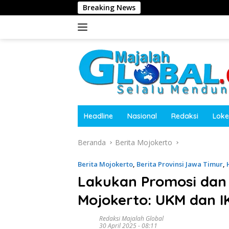
Langsung
Breaking News
Harita N
ke
konten
Headline
Nasional
Redaksi
Loke
Beranda
Berita Mojokerto
Berita Mojokerto
,
Berita Provinsi Jawa Timur
,
Lakukan Promosi dan 
Mojokerto: UKM dan I
Redaksi Majalah Global
30 April 2025 - 08:11