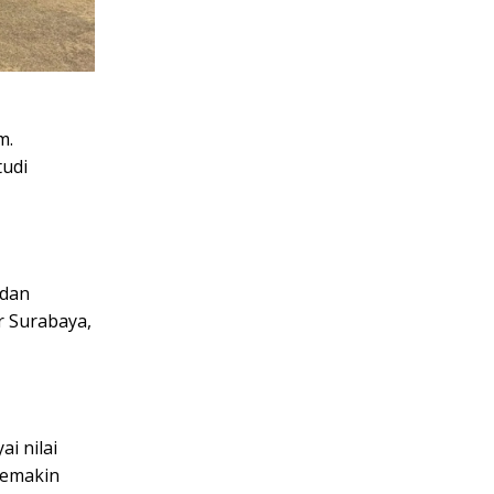
m.
tudi
 dan
 Surabaya,
i nilai
semakin