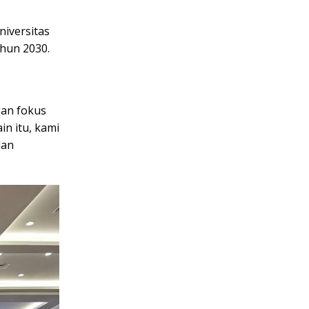
niversitas
hun 2030.
gan fokus
n itu, kami
dan