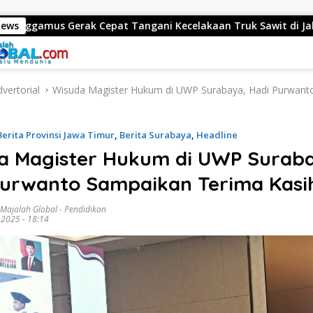
 Tangani Kecelakaan Truk Sawit di Jalur Lintas Barat, Arus L
News
vertorial
Wisuda Magister Hukum di UWP Surabaya, Hadi Purwant
Berita Provinsi Jawa Timur
,
Berita Surabaya
,
Headline
a Magister Hukum di UWP Surab
Purwanto Sampaikan Terima Kasi
 Majalah Global
-
Pendidikan
 2025 - 18:14