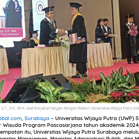
S.T., S.H., M.H. saat berjabat tangan dengan Rektor Universitas Wijaya Putra (
obal.com
,
Surabaya
– Universitas Wijaya Putra (UWP) 
 Wisuda Program Pascasarjana tahun akademik 2024
empatan itu, Universitas Wijaya Putra Surabaya melul
gister Manajemen, Magister Administrasi Publik, dan M