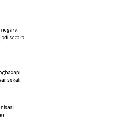
 negara.
jadi secara
enghadapi
ar sekali.
nisasi.
an