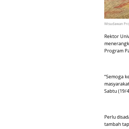
Wisudawan Prog
Rektor Univ
menerangka
Program Pa
“Semoga ked
masyarakat
Sabtu (19/4
Perlu disad
tambah tap