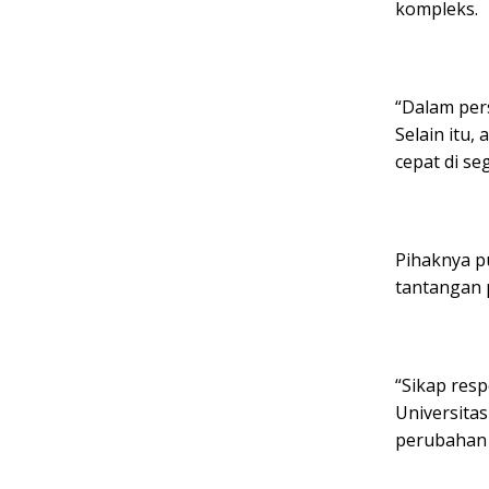
kompleks.
“Dalam pers
Selain itu,
cepat di se
Pihaknya p
tantangan p
“Sikap resp
Universita
perubahan 