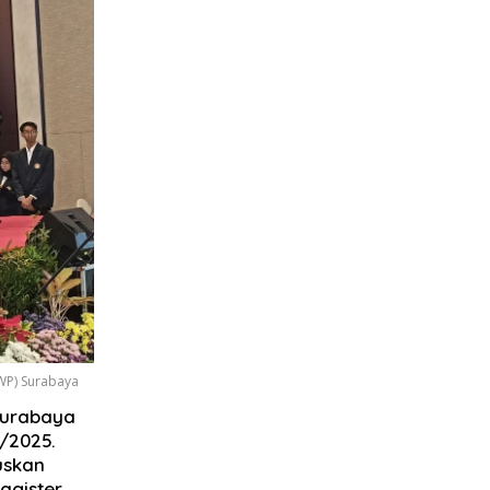
UWP) Surabaya
Surabaya
/2025.
uskan
agister