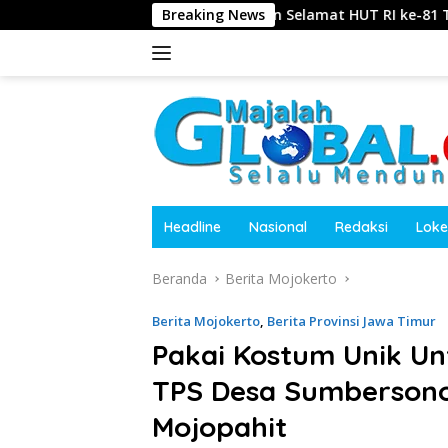
Langsung
rto Mengucapkan Selamat HUT RI ke-81 Tahun 2026
Breaking News
Ke
ke
konten
Headline
Nasional
Redaksi
Loke
Beranda
Berita Mojokerto
Berita Mojokerto
,
Berita Provinsi Jawa Timur
Pakai Kostum Unik Un
TPS Desa Sumbersono
Mojopahit