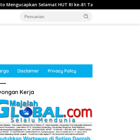
at HUT RI ke-81 Tahun 2026
Kepala Desa Jumeneng, M
arga
Disclaimer
Privacy Policy
ongan Kerja