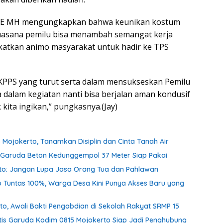
 SE MH mengungkapkan bahwa keunikan kostum
uasana pemilu bisa menambah semangat kerja
katkan animo masyarakat untuk hadir ke TPS
 KPPS yang turut serta dalam mensukseskan Pemilu
 dalam kegiatan nanti bisa berjalan aman kondusif
 kita ingikan,” pungkasnya.(Jay)
 Mojokerto, Tanamkan Disiplin dan Cinta Tanah Air
an Garuda Beton Kedunggempol 37 Meter Siap Pakai
nto: Jangan Lupa Jasa Orang Tua dan Pahlawan
o Tuntas 100%, Warga Desa Kini Punya Akses Baru yang
o, Awali Bakti Pengabdian di Sekolah Rakyat SRMP 15
tis Garuda Kodim 0815 Mojokerto Siap Jadi Penghubung