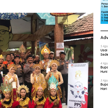
Adv
5 Agu
Usai
Sede
Ini 
4 Agu
Bupa
Huni
dan
3 Agu
Bupa
Hari
“Sol