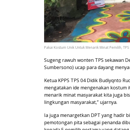
Pakai Kostum Unik Untuk Menarik Minat Pemilih, T
Sugeng rawuh wonten TPS sekawan Des
Sumbersono) ucap para dayang menyam
Ketua KPPS TPS 04 Didik Budiyqnto Ru
mengatakan ide mengenakan kostum itu
menarik minat masyarakat kita juga b
lingkungan masyarakat,” ujarnya.
Ia juga menargetkan DPT yang hadir bi
pemotongan pita sebagai penanda dib
kepada 5 pemilih pertama yang datang 