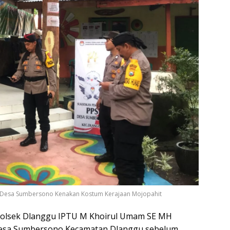
PS Desa Sumbersono Kenakan Kostum Kerajaan Mojopahit
 Kapolsek Dlanggu IPTU M Khoirul Umam SE MH
esa Sumbersono Kecamatan Dlanggu sebelum