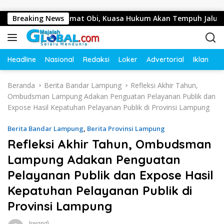
Langsung ke konten
tor Camat Obi, Kuasa Hukum Akan Tempuh Jalur Hukum
Breaking News
Headline
Nasional
Redaksi
Loker
Advertorial
Iklan
O
Beranda
Berita Bandar Lampung
Refleksi Akhir Tahun,
Ombudsman Lampung Adakan Penguatan Pelayanan Publik dan
Expose Hasil Kepatuhan Pelayanan Publik di Provinsi Lampung
Berita Bandar Lampung
,
Berita Provinsi Lampung
Refleksi Akhir Tahun, Ombudsman
Lampung Adakan Penguatan
Pelayanan Publik dan Expose Hasil
Kepatuhan Pelayanan Publik di
Provinsi Lampung
Iswandi