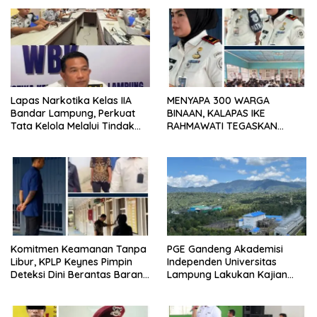
Lapas Narkotika Kelas IIA
MENYAPA 300 WARGA
Bandar Lampung, Perkuat
BINAAN, KALAPAS IKE
Tata Kelola Melalui Tindak
RAHMAWATI TEGASKAN
Lanjut Hasil Pemeriksaan BPK
PELAYANAN PRIMA DAN ZERO
dan Itjen
PUNGLI
Komitmen Keamanan Tanpa
PGE Gandeng Akademisi
Libur, KPLP Keynes Pimpin
Independen Universitas
Deteksi Dini Berantas Barang
Lampung Lakukan Kajian
Terlarang di Lapas Kelas I
Ilmiah Aktivitas Gempa di
Bandar Lampung
Ulubelu