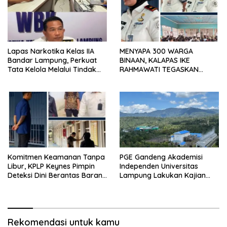
Lapas Narkotika Kelas IIA
MENYAPA 300 WARGA
Bandar Lampung, Perkuat
BINAAN, KALAPAS IKE
Tata Kelola Melalui Tindak
RAHMAWATI TEGASKAN
Lanjut Hasil Pemeriksaan BPK
PELAYANAN PRIMA DAN ZERO
dan Itjen
PUNGLI
Komitmen Keamanan Tanpa
PGE Gandeng Akademisi
Libur, KPLP Keynes Pimpin
Independen Universitas
Deteksi Dini Berantas Barang
Lampung Lakukan Kajian
Terlarang di Lapas Kelas I
Ilmiah Aktivitas Gempa di
Bandar Lampung
Ulubelu
Rekomendasi untuk kamu