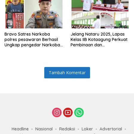
Bravo Satres Narkoba
Jelang Nataru 2025, Lapas
polres pesawaran Berhasil
Kelas IIB Kotaagung Perkuat
Ungkap pengedar Narkoba
Pembinaan dan
Berikut BB 7,76 gram sabu
Pengamanan Warga Binaan
Tambah Komentar
Headline
Nasional
Redaksi
Loker
Advertorial