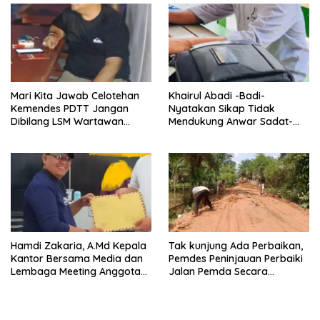
Mari Kita Jawab Celotehan
Khairul Abadi -Badi-
Kemendes PDTT Jangan
Nyatakan Sikap Tidak
Dibilang LSM Wartawan
Mendukung Anwar Sadat-
Abal-Abal Jika Ada Temuan
Katamso di Pilkada 2024
Didesa Laporkan Dan
langsung Beritakan
Hamdi Zakaria, A.Md Kepala
Tak kunjung Ada Perbaikan,
Kantor Bersama Media dan
Pemdes Peninjauan Perbaiki
Lembaga Meeting Anggota
Jalan Pemda Secara
Dalam Dugaan Korupsi Dana
Swadaya
Desa