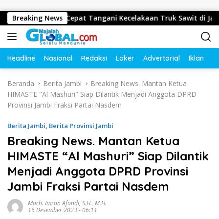
Langsung ke konten
amus Gerak Cepat Tangani Kecelakaan Truk Sawit di Jalur Linta
Breaking News
Headline
Nasional
Redaksi
Loker
Advertorial
Iklan
O
Beranda
Berita Jambi
Breaking News. Mantan Ketua
HIMASTE "Al Mashuri" Siap Dilantik Menjadi Anggota DPRD
Provinsi Jambi Fraksi Partai Nasdem
Berita Jambi
,
Berita Provinsi Jambi
Breaking News. Mantan Ketua
HIMASTE “Al Mashuri” Siap Dilantik
Menjadi Anggota DPRD Provinsi
Jambi Fraksi Partai Nasdem
Moch. Imron Afandi, S.H., M.H.
16 Desember 2023 - 06:11