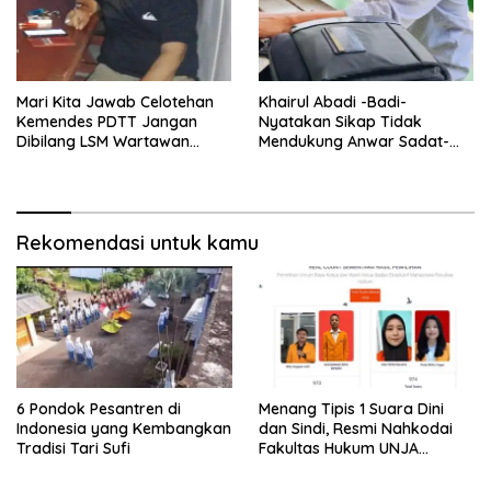
Mari Kita Jawab Celotehan
Khairul Abadi -Badi-
Kemendes PDTT Jangan
Nyatakan Sikap Tidak
Dibilang LSM Wartawan
Mendukung Anwar Sadat-
Abal-Abal Jika Ada Temuan
Katamso di Pilkada 2024
Didesa Laporkan Dan
langsung Beritakan
Rekomendasi untuk kamu
6 Pondok Pesantren di
Menang Tipis 1 Suara Dini
Indonesia yang Kembangkan
dan Sindi, Resmi Nahkodai
Tradisi Tari Sufi
Fakultas Hukum UNJA
Periode 2025-2026