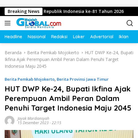
Langsung ke konten
Dirgahayu Republik Indonesia ke-81 Tahun 2026
Breaking News
Diduga
Headline
Nasional
Redaksi
Loker
Advertorial
Iklan
O
Beranda
Berita Pemkab Mojokerto
HUT DWP Ke-24, Bupati
Ikfina Ajak Perempuan Ambil Peran Dalam Penuhi Target
Indonesia Maju 2045
Berita Pemkab Mojokerto
,
Berita Provinsi Jawa Timur
HUT DWP Ke-24, Bupati Ikfina Ajak
Perempuan Ambil Peran Dalam
Penuhi Target Indonesia Maju 2045
Jayak Mardiansyah
15 Desember 2023 - 22:15