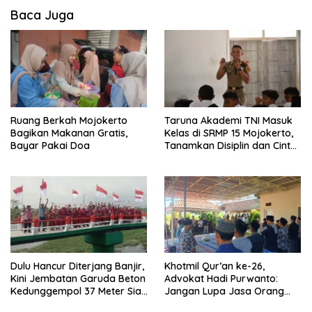
Baca Juga
Ruang Berkah Mojokerto
Taruna Akademi TNI Masuk
Bagikan Makanan Gratis,
Kelas di SRMP 15 Mojokerto,
Bayar Pakai Doa
Tanamkan Disiplin dan Cinta
Tanah Air
Dulu Hancur Diterjang Banjir,
Khotmil Qur’an ke-26,
Kini Jembatan Garuda Beton
Advokat Hadi Purwanto:
Kedunggempol 37 Meter Siap
Jangan Lupa Jasa Orang
Pakai
Tua dan Pahlawan