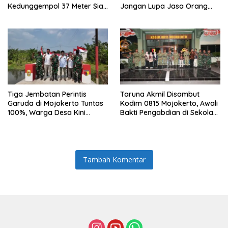
Kedunggempol 37 Meter Siap
Jangan Lupa Jasa Orang
Pakai
Tua dan Pahlawan
Tiga Jembatan Perintis
Taruna Akmil Disambut
Garuda di Mojokerto Tuntas
Kodim 0815 Mojokerto, Awali
100%, Warga Desa Kini
Bakti Pengabdian di Sekolah
Punya Akses Baru yang Lebih
Rakyat SRMP 15
Aman
Tambah Komentar