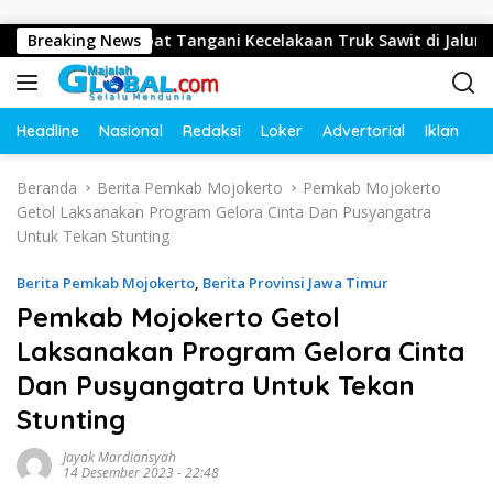
Langsung ke konten
Gerak Cepat Tangani Kecelakaan Truk Sawit di Jalur Lintas Ba
Breaking News
Headline
Nasional
Redaksi
Loker
Advertorial
Iklan
O
Beranda
Berita Pemkab Mojokerto
Pemkab Mojokerto
Getol Laksanakan Program Gelora Cinta Dan Pusyangatra
Untuk Tekan Stunting
Berita Pemkab Mojokerto
,
Berita Provinsi Jawa Timur
Pemkab Mojokerto Getol
Laksanakan Program Gelora Cinta
Dan Pusyangatra Untuk Tekan
Stunting
Jayak Mardiansyah
14 Desember 2023 - 22:48