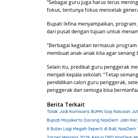
“Sebagai guru juga harus terus meningka
fokus, tentunya fokus mencetak gener
Bupati Ikfina menyampaikan, program
dari pusat dengan tujuan untuk menam
“Berbagai kegiatan termasuk program 
membuat anak-anak kita agar senang be
Selain itu, predikat guru penggerak m
menjadi kepala sekolah. “Tetap semang
pendidikan calon guru penggerak, sete
penggerak dan semoga bisa bermanfaat,
Berita Terkait
Tolak Jadi Komisaris BUMN Gaji Ratusan Ju
Bupati Mojokerto Dorong NasDem Jalin Ker
8 Bulan Lagi Megah Seperti di Bali, NasDe
Target Menang 2029, Ketua DPD NasDem Mojo