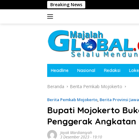
Langsung
Breaking News
Harita Ni
ke
konten
Headline
Nasional
Redaksi
Loke
Beranda
Berita Pemkab Mojokerto
Berita Pemkab Mojokerto
,
Berita Provinsi Jaw
Bupati Mojokerto Buk
Penggerak Angkatan 
Jayak Mardiansyah
3 Desember 2023 - 19:10