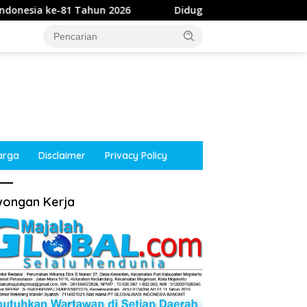
26
Diduga Intimidasi Wartawan di Obi, Oknum Polisi 
arga
Disclaimer
Privacy Policy
ongan Kerja