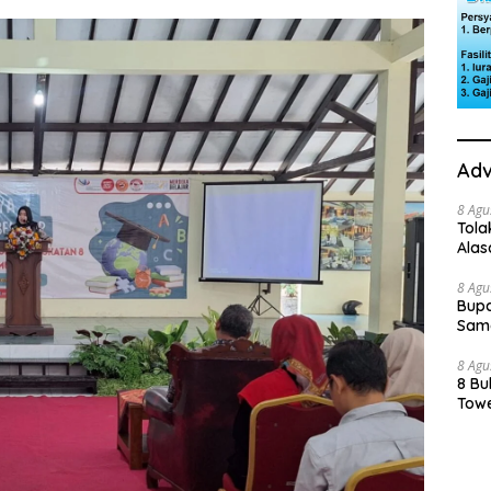
Adv
8 Agu
Tola
Ala
8 Agu
Bupa
Sama
8 Agu
8 Bu
Towe