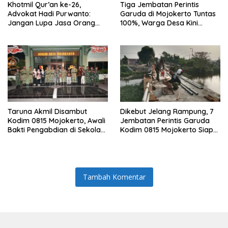
Khotmil Qur’an ke-26,
Tiga Jembatan Perintis
Advokat Hadi Purwanto:
Garuda di Mojokerto Tuntas
Jangan Lupa Jasa Orang
100%, Warga Desa Kini
Tua dan Pahlawan
Punya Akses Baru yang Lebih
Aman
Taruna Akmil Disambut
Dikebut Jelang Rampung, 7
Kodim 0815 Mojokerto, Awali
Jembatan Perintis Garuda
Bakti Pengabdian di Sekolah
Kodim 0815 Mojokerto Siap
Rakyat SRMP 15
Jadi Penghubung Desa
Tambah Komentar