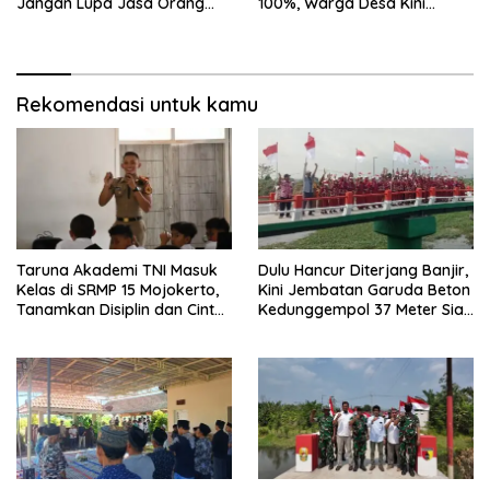
Jangan Lupa Jasa Orang
100%, Warga Desa Kini
Tua dan Pahlawan
Punya Akses Baru yang Lebih
Aman
Rekomendasi untuk kamu
Taruna Akademi TNI Masuk
Dulu Hancur Diterjang Banjir,
Kelas di SRMP 15 Mojokerto,
Kini Jembatan Garuda Beton
Tanamkan Disiplin dan Cinta
Kedunggempol 37 Meter Siap
Tanah Air
Pakai