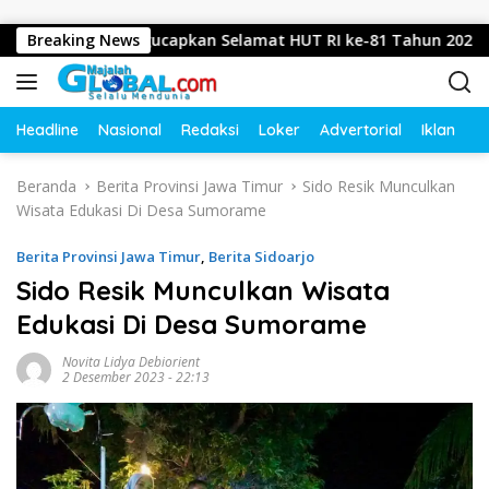
Langsung ke konten
okerto Mengucapkan Selamat HUT RI ke-81 Tahun 2026
Breaking News
K
Headline
Nasional
Redaksi
Loker
Advertorial
Iklan
O
Beranda
Berita Provinsi Jawa Timur
Sido Resik Munculkan
Wisata Edukasi Di Desa Sumorame
Berita Provinsi Jawa Timur
,
Berita Sidoarjo
Sido Resik Munculkan Wisata
Edukasi Di Desa Sumorame
Novita Lidya Debiorient
2 Desember 2023 - 22:13