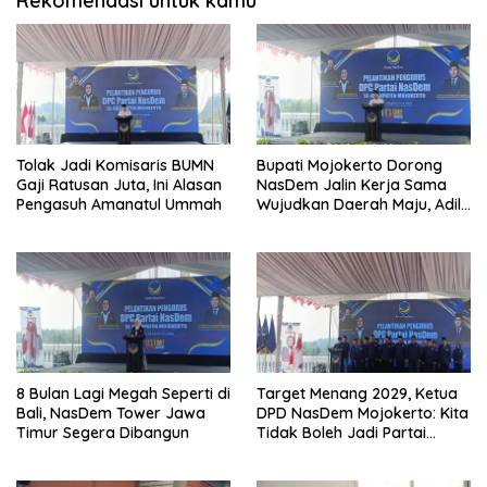
Rekomendasi untuk kamu
Tolak Jadi Komisaris BUMN
Bupati Mojokerto Dorong
Gaji Ratusan Juta, Ini Alasan
NasDem Jalin Kerja Sama
Pengasuh Amanatul Ummah
Wujudkan Daerah Maju, Adil,
dan Makmur
8 Bulan Lagi Megah Seperti di
Target Menang 2029, Ketua
Bali, NasDem Tower Jawa
DPD NasDem Mojokerto: Kita
Timur Segera Dibangun
Tidak Boleh Jadi Partai
Sulapan