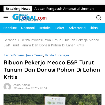
Langsung ke konten
tusan Juta, Ini Alasan Pengasuh Amanatul Ummah
Breaking News
Bupa
Headline
Nasional
Redaksi
Loker
Advertorial
Iklan
O
Beranda
Berita Provinsi Jawa Timur
Ribuan Pekerja Medco
E&P Turut Tanam Dan Donasi Pohon Di Lahan Kritis
Berita Provinsi Jawa Timur
,
Berita Surabaya
Ribuan Pekerja Medco E&P Turut
Tanam Dan Donasi Pohon Di Lahan
Kritis
Zainal Abidin
28 November 2023 - 20:54