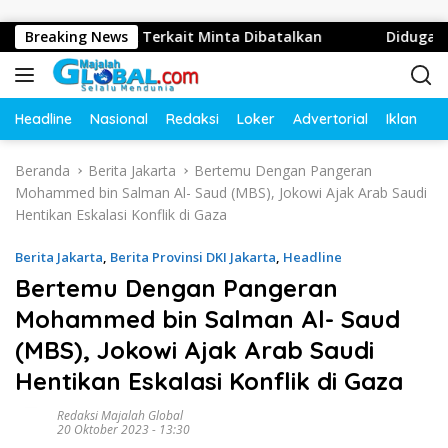
Langsung ke konten
 Disoal, Pihak Terkait Minta Dibatalkan
Breaking News
Diduga Tampung
Headline
Nasional
Redaksi
Loker
Advertorial
Iklan
O
Beranda
Berita Jakarta
Bertemu Dengan Pangeran
Mohammed bin Salman Al- Saud (MBS), Jokowi Ajak Arab Saudi
Hentikan Eskalasi Konflik di Gaza
Berita Jakarta
,
Berita Provinsi DKI Jakarta
,
Headline
Bertemu Dengan Pangeran
Mohammed bin Salman Al- Saud
(MBS), Jokowi Ajak Arab Saudi
Hentikan Eskalasi Konflik di Gaza
Redaksi Majalah Global
20 Oktober 2023 - 13:30