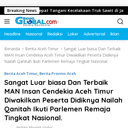
Langsung ke konten
Gerak Cepat Tangani Kecelakaan Truk Sawit di Jalur Lintas Bar
Breaking News
Headline
Nasional
Redaksi
Loker
Advertorial
Iklan
O
Beranda
Berita Aceh Timur
Sangat Luar biasa Dan Terbaik
MAN Insan Cendekia Aceh Timur Diwakilkan Peserta Didiknya
Nailah Qanitah Ikuti Parlemen Remaja Tingkat Nasional.
Berita Aceh Timur
,
Berita Provinsi Aceh
Sangat Luar biasa Dan Terbaik
MAN Insan Cendekia Aceh Timur
Diwakilkan Peserta Didiknya Nailah
Qanitah Ikuti Parlemen Remaja
Tingkat Nasional.
Redaksi Majalah Global