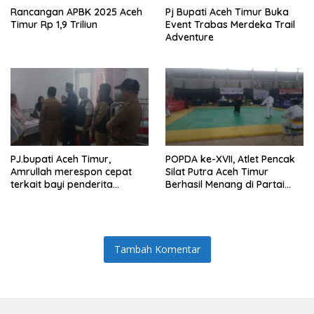
Rancangan APBK 2025 Aceh
Pj Bupati Aceh Timur Buka
Timur Rp 1,9 Triliun
Event Trabas Merdeka Trail
Adventure
PJ.bupati Aceh Timur,
POPDA ke-XVII, Atlet Pencak
Amrullah merespon cepat
Silat Putra Aceh Timur
terkait bayi penderita
Berhasil Menang di Partai
Hydrocephalus di Aceh Timur
Final dan Berhak Membawa
Medali Emas
Tambah Komentar