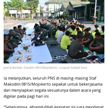
Jum’at Berkah, Dandim 0815/Mojokerto : Ucapan Adalah Doa
Ia melanjutkan, seluruh PNS di masing-masing Staf
Makodim 0815/Mojokerto sepakat untuk bekerjasama
dan menyiapkan segala sesuatunya dalam acara yang
digelar pada pagi hari ini.
“Sebelumnya, alhamdulillah kegiatan ini juga mendapat