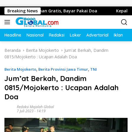
Langsung ke konten
an Makanan Gratis, Bayar Pakai Doa
Breaking News
Kepala Desa Mena
Headline
Nasional
Redaksi
Loker
Advertorial
Iklan
O
Beranda
Berita Mojokerto
Jum'at Berkah, Dandim
0815/Mojokerto : Ucapan Adalah Doa
Berita Mojokerto
,
Berita Provinsi Jawa Timur
,
TNI
Jum’at Berkah, Dandim
0815/Mojokerto : Ucapan Adalah
Doa
Redaksi Majalah Global
7 Juli 2023 - 14:19