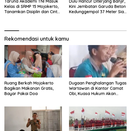
Taruna Akademi TNI Masuk
Dulu Hancur Diterjang Banjir,
Kelas di SRMP 15 Mojokerto,
Kini Jembatan Garuda Beton
Tanamkan Disiplin dan Cinta
Kedunggempol 37 Meter Siap
Tanah Air
Pakai
Rekomendasi untuk kamu
Ruang Berkah Mojokerto
Dugaan Penghalangan Tugas
Bagikan Makanan Gratis,
Wartawan di Kantor Camat
Bayar Pakai Doa
Obi, Kuasa Hukum Akan
Tempuh Jalur Hukum