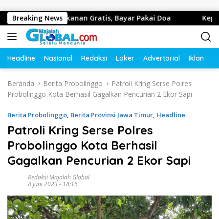
Langsung ke konten
kan Makanan Gratis, Bayar Pakai Doa
Breaking News
Kepala Desa Men
Headline
Nasional
Redaksi
Loker
Advertorial
Iklan
O
Beranda
Berita Probolinggo
Patroli Kring Serse Polres
Probolinggo Kota Berhasil Gagalkan Pencurian 2 Ekor Sapi
Berita Probolinggo
,
Berita Provinsi Jawa Timur
,
Headline
Patroli Kring Serse Polres
Probolinggo Kota Berhasil
Gagalkan Pencurian 2 Ekor Sapi
Redaksi Majalah Global
8 Juni 2023 - 18:16