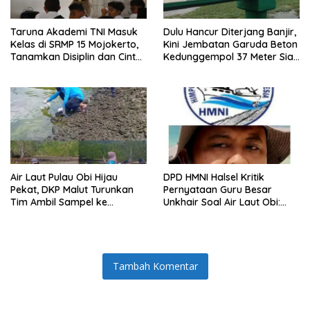
Taruna Akademi TNI Masuk
Dulu Hancur Diterjang Banjir,
Kelas di SRMP 15 Mojokerto,
Kini Jembatan Garuda Beton
Tanamkan Disiplin dan Cinta
Kedunggempol 37 Meter Siap
Tanah Air
Pakai
Air Laut Pulau Obi Hijau
DPD HMNI Halsel Kritik
Pekat, DKP Malut Turunkan
Pernyataan Guru Besar
Tim Ambil Sampel ke
Unkhair Soal Air Laut Obi:
Laboratorium
Jangan Berasumsi Sebelum
Ada Hasil Lab
Tambah Komentar