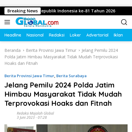
Langsung ke konten
irgahayu Republik Indonesia ke-81 Tahun 2026
Breaking News
Diduga 
Headline
Nasional
Redaksi
Loker
Advertorial
Iklan
O
Beranda
Berita Provinsi Jawa Timur
Jelang Pemilu 2024
Polda Jatim Himbau Masyarakat Tidak Mudah Terprovokasi
Hoaks dan Fitnah
Berita Provinsi Jawa Timur
,
Berita Surabaya
Jelang Pemilu 2024 Polda Jatim
Himbau Masyarakat Tidak Mudah
Terprovokasi Hoaks dan Fitnah
Redaksi Majalah Global
3 Juni 2023 - 07:28