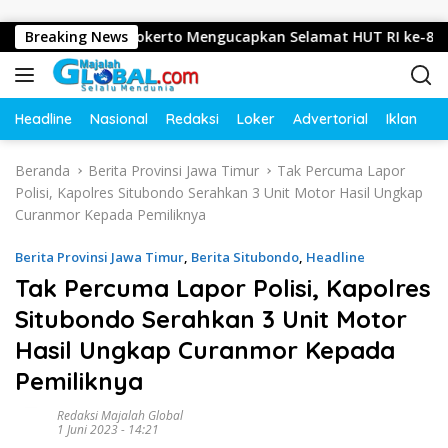
Langsung ke konten
ari, Mojokerto Mengucapkan Selamat HUT RI ke-81 Tahun 2026
Breaking News
Headline
Nasional
Redaksi
Loker
Advertorial
Iklan
O
Beranda
Berita Provinsi Jawa Timur
Tak Percuma Lapor
Polisi, Kapolres Situbondo Serahkan 3 Unit Motor Hasil Ungkap
Curanmor Kepada Pemiliknya
Berita Provinsi Jawa Timur
,
Berita Situbondo
,
Headline
Tak Percuma Lapor Polisi, Kapolres
Situbondo Serahkan 3 Unit Motor
Hasil Ungkap Curanmor Kepada
Pemiliknya
Redaksi Majalah Global
1 Juni 2023 - 14:21