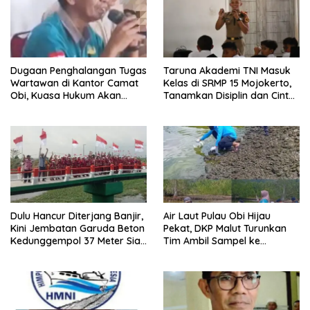
Dugaan Penghalangan Tugas
Taruna Akademi TNI Masuk
Wartawan di Kantor Camat
Kelas di SRMP 15 Mojokerto,
Obi, Kuasa Hukum Akan
Tanamkan Disiplin dan Cinta
Tempuh Jalur Hukum
Tanah Air
Dulu Hancur Diterjang Banjir,
Air Laut Pulau Obi Hijau
Kini Jembatan Garuda Beton
Pekat, DKP Malut Turunkan
Kedunggempol 37 Meter Siap
Tim Ambil Sampel ke
Pakai
Laboratorium