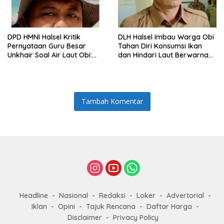
DPD HMNI Halsel Kritik
DLH Halsel Imbau Warga Obi
Pernyataan Guru Besar
Tahan Diri Konsumsi Ikan
Unkhair Soal Air Laut Obi:
dan Hindari Laut Berwarna
Jangan Berasumsi Sebelum
Hijau Pekat
Ada Hasil Lab
Tambah Komentar
Headline
Nasional
Redaksi
Loker
Advertorial
Iklan
Opini
Tajuk Rencana
Daftar Harga
Disclaimer
Privacy Policy