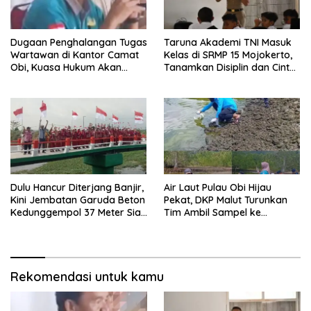
Dugaan Penghalangan Tugas
Taruna Akademi TNI Masuk
Wartawan di Kantor Camat
Kelas di SRMP 15 Mojokerto,
Obi, Kuasa Hukum Akan
Tanamkan Disiplin dan Cinta
Tempuh Jalur Hukum
Tanah Air
Dulu Hancur Diterjang Banjir,
Air Laut Pulau Obi Hijau
Kini Jembatan Garuda Beton
Pekat, DKP Malut Turunkan
Kedunggempol 37 Meter Siap
Tim Ambil Sampel ke
Pakai
Laboratorium
Rekomendasi untuk kamu