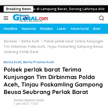
Langsung ke konten
a Domino di Lampung Barat, Dorong Lahirnya Atlet Berprestasi
Breaking News
Headline
Nasional
Redaksi
Loker
Advertorial
Iklan
O
Beranda
Berita Aceh
Polsek perlak barat Terima Kunjungan
Tim Dirbinmas Polda Aceh, Tinjau Poskamling Gampong Beusa
Seubrang Perlak Barat
Berita Aceh
,
Berita Provinsi Aceh
Polsek perlak barat Terima
Kunjungan Tim Dirbinmas Polda
Aceh, Tinjau Poskamling Gampong
Beusa Seubrang Perlak Barat
Redaksi Majalah Global
1 Juni 2023 - 13:02