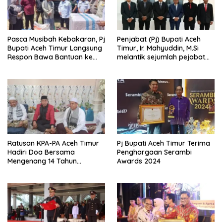
Pasca Musibah Kebakaran, Pj
Penjabat (Pj) Bupati Aceh
Bupati Aceh Timur Langsung
Timur, Ir. Mahyuddin, M.Si
Respon Bawa Bantuan ke
melantik sejumlah pejabat
Dayah Abu Kede Dua
jabatan pimpinan tinggi
pratamadi lingkungan
Pemerintah Aceh Timur
Ratusan KPA-PA Aceh Timur
Pj Bupati Aceh Timur Terima
Hadiri Doa Bersama
Penghargaan Serambi
Mengenang 14 Tahun
Awards 2024
Berpulangnya Wali
Nanggroe Hasan
Muhammad Di Tiro &
Deklarasi Dukungan Mualem
Gubernur dan H. Sulaiman
Bupati Aceh Timur di Dayah