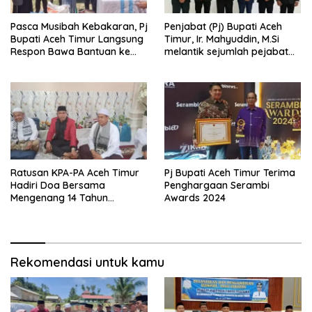
Pasca Musibah Kebakaran, Pj
Penjabat (Pj) Bupati Aceh
Bupati Aceh Timur Langsung
Timur, Ir. Mahyuddin, M.Si
Respon Bawa Bantuan ke
melantik sejumlah pejabat
Dayah Abu Kede Dua
jabatan pimpinan tinggi
pratamadi lingkungan
Pemerintah Aceh Timur
Ratusan KPA-PA Aceh Timur
Pj Bupati Aceh Timur Terima
Hadiri Doa Bersama
Penghargaan Serambi
Mengenang 14 Tahun
Awards 2024
Berpulangnya Wali
Nanggroe Hasan
Muhammad Di Tiro &
Deklarasi Dukungan Mualem
Gubernur dan H. Sulaiman
Rekomendasi untuk kamu
Bupati Aceh Timur di Dayah
Paya Pasi