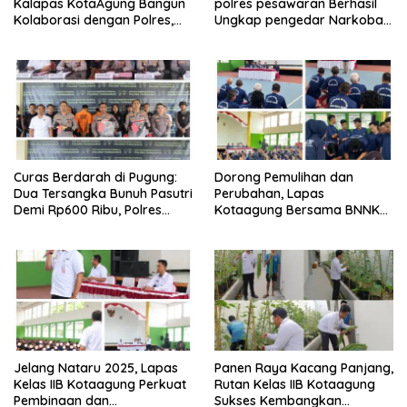
Kalapas KotaAgung Bangun
polres pesawaran Berhasil
Kolaborasi dengan Polres,
Ungkap pengedar Narkoba
Kejari dan Kodim untuk
Berikut BB 7,76 gram sabu
Berantas HP dan Narkoba di
Lapas
Curas Berdarah di Pugung:
Dorong Pemulihan dan
Dua Tersangka Bunuh Pasutri
Perubahan, Lapas
Demi Rp600 Ribu, Polres
Kotaagung Bersama BNNK
Tanggamus Ungkap
Tanggamus Tutup Program
Pembunuhan Berencana
Rehabilitasi Narkoba
Jelang Nataru 2025, Lapas
Panen Raya Kacang Panjang,
Kelas IIB Kotaagung Perkuat
Rutan Kelas IIB Kotaagung
Pembinaan dan
Sukses Kembangkan