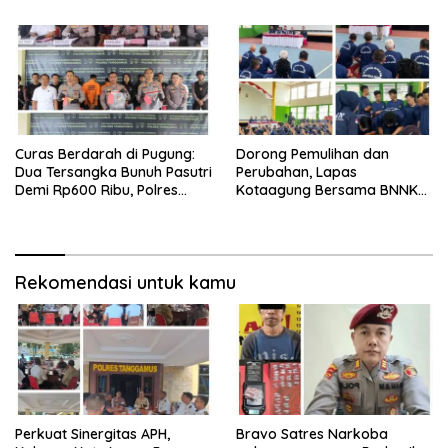
Berantas HP dan Narkoba di
Lapas
Curas Berdarah di Pugung:
Dorong Pemulihan dan
Dua Tersangka Bunuh Pasutri
Perubahan, Lapas
Demi Rp600 Ribu, Polres
Kotaagung Bersama BNNK
Tanggamus Ungkap
Tanggamus Tutup Program
Pembunuhan Berencana
Rehabilitasi Narkoba
Rekomendasi untuk kamu
Perkuat Sinergitas APH,
Bravo Satres Narkoba