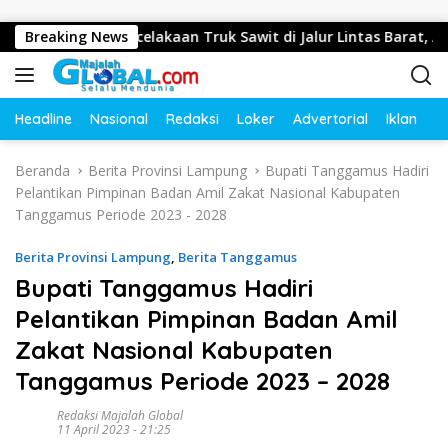
Langsung ke konten
gani Kecelakaan Truk Sawit di Jalur Lintas Barat, Arus Lalu 
Breaking News
Headline
Nasional
Redaksi
Loker
Advertorial
Iklan
O
Beranda
Berita Provinsi Lampung
Bupati Tanggamus Hadiri
Pelantikan Pimpinan Badan Amil Zakat Nasional Kabupaten
Tanggamus Periode 2023 - 2028
Berita Provinsi Lampung
,
Berita Tanggamus
Bupati Tanggamus Hadiri
Pelantikan Pimpinan Badan Amil
Zakat Nasional Kabupaten
Tanggamus Periode 2023 – 2028
Redaksi Majalah Global
11 April 2023 - 21:25