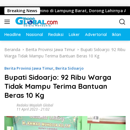
Langsung ke konten
Olahraga Domino di Lampung Barat, Dorong Lahirnya Atlet Berp
Breaking News
Headline
Nasional
Redaksi
Loker
Advertorial
Iklan
O
Beranda
Berita Provinsi Jawa Timur
Bupati Sidoarjo: 92 Ribu
Warga Tidak Mampu Terima Bantuan Beras 10 Kg
Berita Provinsi Jawa Timur
,
Berita Sidoarjo
Bupati Sidoarjo: 92 Ribu Warga
Tidak Mampu Terima Bantuan
Beras 10 Kg
Redaksi Majalah Global
11 April 2023 - 21:02