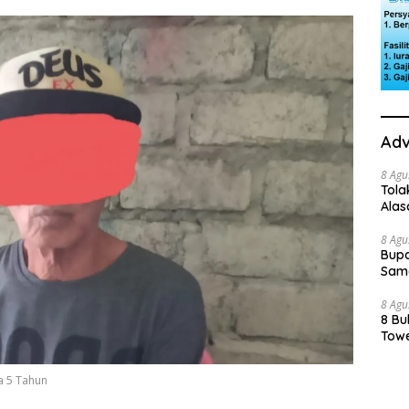
Adv
8 Agu
Tola
Ala
8 Agu
Bupa
Sama
8 Agu
8 Bu
Towe
ia 5 Tahun