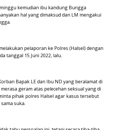
seminggu kemudian ibu kandung Bungga
anyakan hal yang dimaksud dan LM mengakui
ngga.
elakukan pelaporan ke Polres (Halsel) dengan
a tanggal 15 Juni 2022, lalu.
orban Bapak LE dan Ibu ND yang beralamat di
 merasa geram atas pelecehan seksual yang di
inta pihak polres Halsel agar kasus tersebut
 sama suka.
ak tahu persoalan ini, tetapi secara tiba-tiba