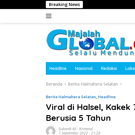
Langsung
Breaking News
Harit
ke
konten
Headline
Nasional
Redaksi
Loke
Beranda
Berita Halmahera Selatan
Berita Halmahera Selatan
,
Headline
Viral di Halsel, Kake
Berusia 5 Tahun
Sukandi Ali
-
Kriminal
7 September 2022 - 21:29