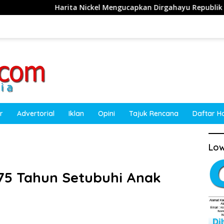
a Nickel Mengucapkan Dirgahayu Republik Indonesia ke-81 Tah
r
Advertorial
Iklan
Opini
Tajuk Rencana
Daftar H
Low
k 75 Tahun Setubuhi Anak