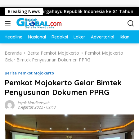
Langsung ke konten
engucapkan Dirgahayu Republik Indonesia ke-81 Tahun 2026
Breaking News
Headline
Nasional
Redaksi
Loker
Advertorial
Iklan
O
Beranda
Berita Pemkot Mojokerto
Pemkot Mojokerto
Gelar Bimtek Penyusunan Dokumen PPRG
Berita Pemkot Mojokerto
Pemkot Mojokerto Gelar Bimtek
Penyusunan Dokumen PPRG
Jayak Mardiansyah
2 Agustus 2022 - 09:43