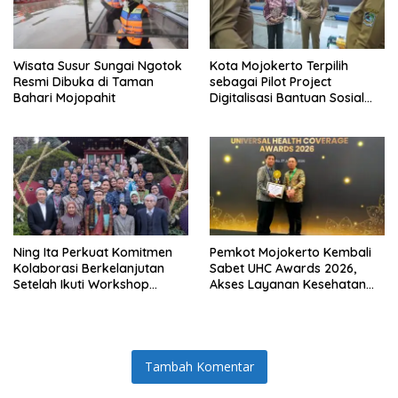
Wisata Susur Sungai Ngotok
Kota Mojokerto Terpilih
Resmi Dibuka di Taman
sebagai Pilot Project
Bahari Mojopahit
Digitalisasi Bantuan Sosial
Nasional
Ning Ita Perkuat Komitmen
Pemkot Mojokerto Kembali
Kolaborasi Berkelanjutan
Sabet UHC Awards 2026,
Setelah Ikuti Workshop
Akses Layanan Kesehatan
Pengelolaan Sampah di
Warga Kian Terjamin
Jepang
Tambah Komentar