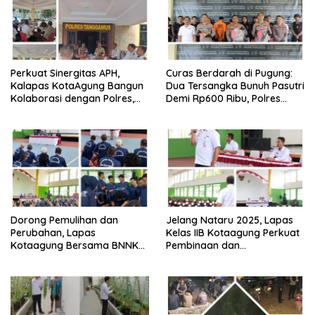
Perkuat Sinergitas APH,
Curas Berdarah di Pugung:
Kalapas KotaAgung Bangun
Dua Tersangka Bunuh Pasutri
Kolaborasi dengan Polres,
Demi Rp600 Ribu, Polres
Kejari dan Kodim untuk
Tanggamus Ungkap
Berantas HP dan Narkoba di
Pembunuhan Berencana
Lapas
Dorong Pemulihan dan
Jelang Nataru 2025, Lapas
Perubahan, Lapas
Kelas IIB Kotaagung Perkuat
Kotaagung Bersama BNNK
Pembinaan dan
Tanggamus Tutup Program
Pengamanan Warga Binaan
Rehabilitasi Narkoba