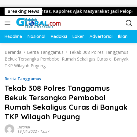
Langsung ke konten
b Lalu Lintas, Kapolres Ajak Masyarakat Jadi Pelopor Keselama
Breaking News
Headline
Nasional
Redaksi
Loker
Advertorial
Iklan
O
Beranda
Berita Tanggamus
Tekab 308 Polres Tanggamus
Bekuk Tersangka Pembobol Rumah Sekaligus Curas di Banyak
TKP Wilayah Pugung
Berita Tanggamus
Tekab 308 Polres Tanggamus
Bekuk Tersangka Pembobol
Rumah Sekaligus Curas di Banyak
TKP Wilayah Pugung
Iswandi
19 Juli 2022 - 13:57