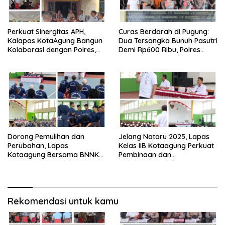
Perkuat Sinergitas APH,
Curas Berdarah di Pugung:
Kalapas KotaAgung Bangun
Dua Tersangka Bunuh Pasutri
Kolaborasi dengan Polres,
Demi Rp600 Ribu, Polres
Kejari dan Kodim untuk
Tanggamus Ungkap
Berantas HP dan Narkoba di
Pembunuhan Berencana
Lapas
Dorong Pemulihan dan
Jelang Nataru 2025, Lapas
Perubahan, Lapas
Kelas IIB Kotaagung Perkuat
Kotaagung Bersama BNNK
Pembinaan dan
Tanggamus Tutup Program
Pengamanan Warga Binaan
Rehabilitasi Narkoba
Rekomendasi untuk kamu