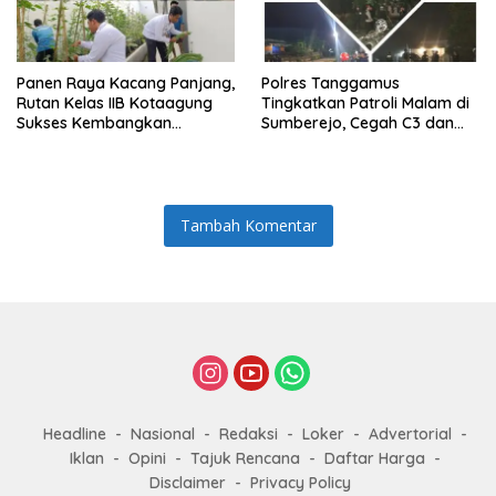
Panen Raya Kacang Panjang,
Polres Tanggamus
Rutan Kelas IIB Kotaagung
Tingkatkan Patroli Malam di
Sukses Kembangkan
Sumberejo, Cegah C3 dan
Program Kemandirian WBP
Balap Liar
Tambah Komentar
Headline
Nasional
Redaksi
Loker
Advertorial
Iklan
Opini
Tajuk Rencana
Daftar Harga
Disclaimer
Privacy Policy