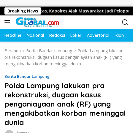
Langsung ke konten
 Lalu Lintas, Kapolres Ajak Masyarakat Jadi Pelopor Keselamat
Breaking News
Headline
Nasional
Redaksi
Loker
Advertorial
Iklan
O
Beranda
Berita Bandar Lampung
Polda Lampung lakukan
pra rekonstruksi, dugaan kasus penganiayaan anak (RF) yang
mengakibatkan korban meninggal dunia
Berita Bandar Lampung
Polda Lampung lakukan pra
rekonstruksi, dugaan kasus
penganiayaan anak (RF) yang
mengakibatkan korban meninggal
dunia
Iswandi