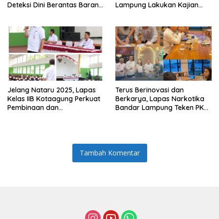
Deteksi Dini Berantas Barang
Lampung Lakukan Kajian
Terlarang di Lapas Kelas I
Ilmiah Aktivitas Gempa di
Bandar Lampung
Ulubelu
Jelang Nataru 2025, Lapas
Terus Berinovasi dan
Kelas IIB Kotaagung Perkuat
Berkarya, Lapas Narkotika
Pembinaan dan
Bandar Lampung Teken PKS
Pengamanan Warga Binaan
Pemasaran Dugan Jelly
dengan Kyokko Beach &
Resto
Tambah Komentar