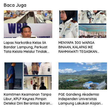
Baca Juga
Lapas Narkotika Kelas IIA
MENYAPA 300 WARGA
Bandar Lampung, Perkuat
BINAAN, KALAPAS IKE
Tata Kelola Melalui Tindak
RAHMAWATI TEGASKAN
Lanjut Hasil Pemeriksaan BPK
PELAYANAN PRIMA DAN ZERO
dan Itjen
PUNGLI
Komitmen Keamanan Tanpa
PGE Gandeng Akademisi
Libur, KPLP Keynes Pimpin
Independen Universitas
Deteksi Dini Berantas Barang
Lampung Lakukan Kajian
Terlarang di Lapas Kelas I
Ilmiah Aktivitas Gempa di