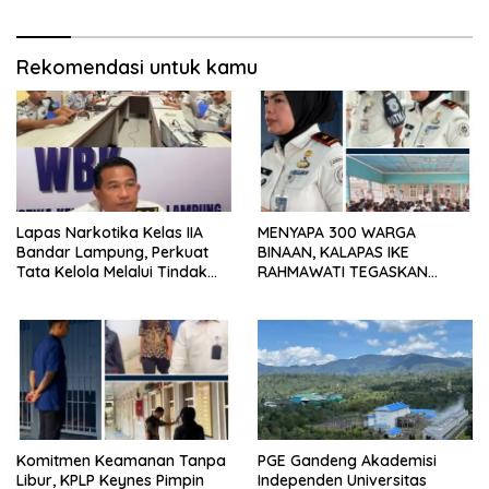
Bandar Lampung
Ulubelu
Rekomendasi untuk kamu
Lapas Narkotika Kelas IIA
MENYAPA 300 WARGA
Bandar Lampung, Perkuat
BINAAN, KALAPAS IKE
Tata Kelola Melalui Tindak
RAHMAWATI TEGASKAN
Lanjut Hasil Pemeriksaan BPK
PELAYANAN PRIMA DAN ZERO
dan Itjen
PUNGLI
Komitmen Keamanan Tanpa
PGE Gandeng Akademisi
Libur, KPLP Keynes Pimpin
Independen Universitas