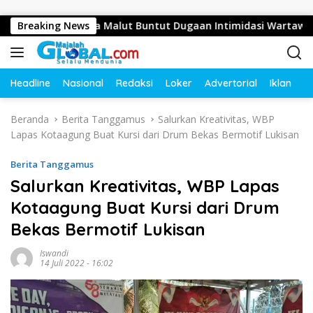
Langsung ke konten
Jajaran Polda Malut Buntut Dugaan Intimidasi Wartawan di Obi
Breaking News
Headline
Nasional
Redaksi
Loker
Advertorial
Iklan
O
Beranda
Berita Tanggamus
Salurkan Kreativitas, WBP
Lapas Kotaagung Buat Kursi dari Drum Bekas Bermotif Lukisan
Berita Tanggamus
Salurkan Kreativitas, WBP Lapas
Kotaagung Buat Kursi dari Drum
Bekas Bermotif Lukisan
Iswandi
14 Juli 2022 - 16:02