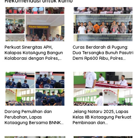
Rekomendasi untuk kamu
Perkuat Sinergitas APH,
Curas Berdarah di Pugung:
Kalapas KotaAgung Bangun
Dua Tersangka Bunuh Pasutri
Kolaborasi dengan Polres,
Demi Rp600 Ribu, Polres
Kejari dan Kodim untuk
Tanggamus Ungkap
Berantas HP dan Narkoba di
Pembunuhan Berencana
Lapas
Dorong Pemulihan dan
Jelang Nataru 2025, Lapas
Perubahan, Lapas
Kelas IIB Kotaagung Perkuat
Kotaagung Bersama BNNK
Pembinaan dan
Tanggamus Tutup Program
Pengamanan Warga Binaan
Rehabilitasi Narkoba