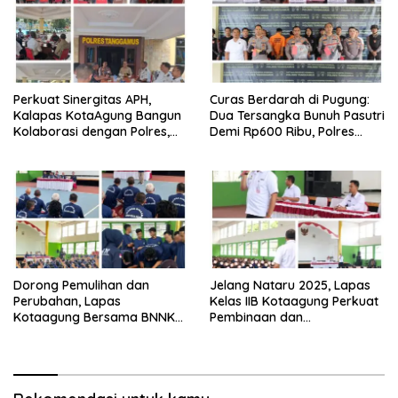
Perkuat Sinergitas APH,
Curas Berdarah di Pugung:
Kalapas KotaAgung Bangun
Dua Tersangka Bunuh Pasutri
Kolaborasi dengan Polres,
Demi Rp600 Ribu, Polres
Kejari dan Kodim untuk
Tanggamus Ungkap
Berantas HP dan Narkoba di
Pembunuhan Berencana
Lapas
Dorong Pemulihan dan
Jelang Nataru 2025, Lapas
Perubahan, Lapas
Kelas IIB Kotaagung Perkuat
Kotaagung Bersama BNNK
Pembinaan dan
Tanggamus Tutup Program
Pengamanan Warga Binaan
Rehabilitasi Narkoba