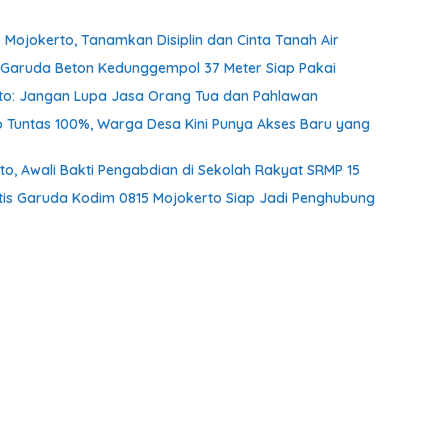
 Mojokerto, Tanamkan Disiplin dan Cinta Tanah Air
an Garuda Beton Kedunggempol 37 Meter Siap Pakai
nto: Jangan Lupa Jasa Orang Tua dan Pahlawan
o Tuntas 100%, Warga Desa Kini Punya Akses Baru yang
o, Awali Bakti Pengabdian di Sekolah Rakyat SRMP 15
tis Garuda Kodim 0815 Mojokerto Siap Jadi Penghubung