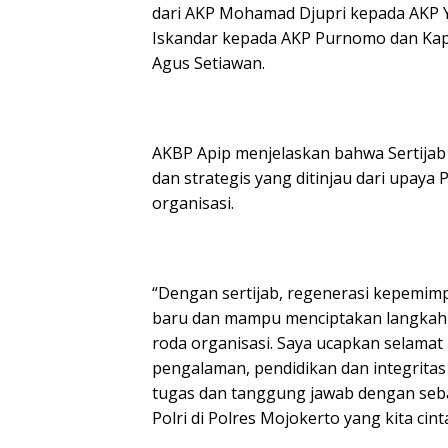
dari AKP Mohamad Djupri kepada AKP Y
Iskandar kepada AKP Purnomo dan Kap
Agus Setiawan.
AKBP Apip menjelaskan bahwa Sertijab
dan strategis yang ditinjau dari upaya 
organisasi.
“Dengan sertijab, regenerasi kepemim
baru dan mampu menciptakan langkah-l
roda organisasi. Saya ucapkan selamat
pengalaman, pendidikan dan integritas
tugas dan tanggung jawab dengan se
Polri di Polres Mojokerto yang kita cint