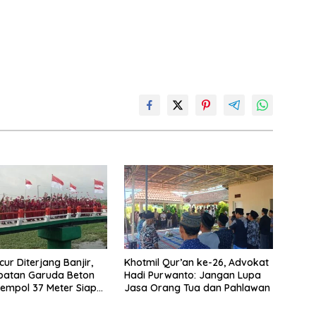
ur Diterjang Banjir,
Khotmil Qur’an ke-26, Advokat
batan Garuda Beton
Hadi Purwanto: Jangan Lupa
empol 37 Meter Siap
Jasa Orang Tua dan Pahlawan