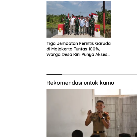
Tiga Jembatan Perintis Garuda
di Mojokerto Tuntas 100%,
Warga Desa Kini Punya Akses
Baru yang Lebih Aman
Rekomendasi untuk kamu