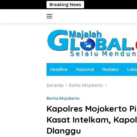
Langsung
Breaking News
Dugaan 
ke
konten
Headline
Nasional
Redaksi
Loke
Beranda
Berita Mojokerto
Berita Mojokerto
Kapolres Mojokerto Pi
Kasat Intelkam, Kapo
Dlanggu