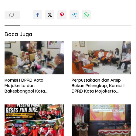
Baca Juga
Komisi I DPRD Kota
Perpustakaan dan Arsip
Mojokerto dan
Bukan Pelengkap, Komisi I
Bakesbangpol Kota
DPRD Kota Mojokerto
Mojokerto Sinergi, Targetkan
Komitmen Kawal Anggaran
Program 2026 Lebih
Dirasakan Masyarakat