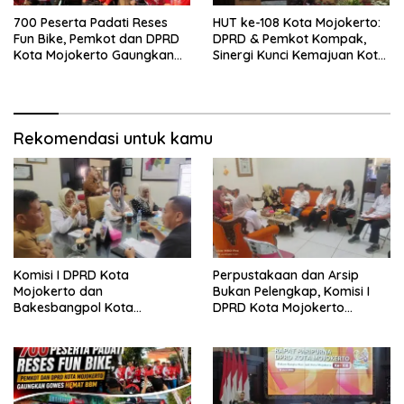
700 Peserta Padati Reses
HUT ke-108 Kota Mojokerto:
Fun Bike, Pemkot dan DPRD
DPRD & Pemkot Kompak,
Kota Mojokerto Gaungkan
Sinergi Kunci Kemajuan Kota
Gowes Hemat BBM
Onde-Onde
Rekomendasi untuk kamu
Komisi I DPRD Kota
Perpustakaan dan Arsip
Mojokerto dan
Bukan Pelengkap, Komisi I
Bakesbangpol Kota
DPRD Kota Mojokerto
Mojokerto Sinergi, Targetkan
Komitmen Kawal Anggaran
Program 2026 Lebih
Dirasakan Masyarakat