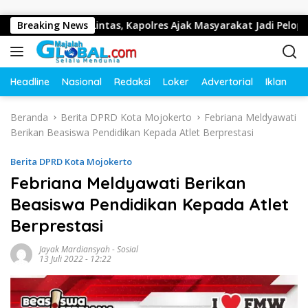
Langsung ke konten
tib Lalu Lintas, Kapolres Ajak Masyarakat Jadi Pelopor Kesela
Breaking News
Headline
Nasional
Redaksi
Loker
Advertorial
Iklan
O
Beranda
Berita DPRD Kota Mojokerto
Febriana Meldyawati
Berikan Beasiswa Pendidikan Kepada Atlet Berprestasi
Berita DPRD Kota Mojokerto
Febriana Meldyawati Berikan
Beasiswa Pendidikan Kepada Atlet
Berprestasi
Jayak Mardiansyah
-
Sosial
13 Juli 2022 - 12:22