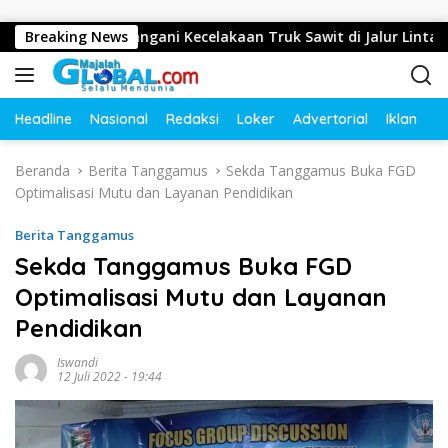
Langsung ke konten
epat Tangani Kecelakaan Truk Sawit di Jalur Lintas Barat, Aru
Breaking News
Headline
Nasional
Redaksi
Loker
Advertorial
Iklan
O
Beranda
Berita Tanggamus
Sekda Tanggamus Buka FGD
Optimalisasi Mutu dan Layanan Pendidikan
Berita Tanggamus
Sekda Tanggamus Buka FGD
Optimalisasi Mutu dan Layanan
Pendidikan
Iswandi
12 Juli 2022 - 19:44