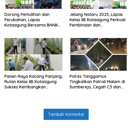
Dorong Pemulihan dan
Jelang Nataru 2025, Lapas
Perubahan, Lapas
Kelas IIB Kotaagung Perkuat
Kotaagung Bersama BNNK
Pembinaan dan
Tanggamus Tutup Program
Pengamanan Warga Binaan
Rehabilitasi Narkoba
Panen Raya Kacang Panjang,
Polres Tanggamus
Rutan Kelas IIB Kotaagung
Tingkatkan Patroli Malam di
Sukses Kembangkan
Sumberejo, Cegah C3 dan
Program Kemandirian WBP
Balap Liar
Tambah Komentar