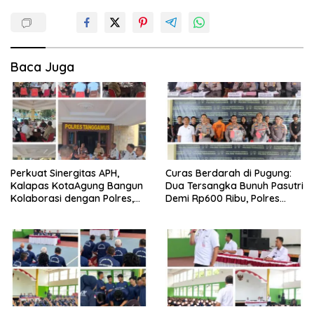
Baca Juga
Perkuat Sinergitas APH,
Curas Berdarah di Pugung:
Kalapas KotaAgung Bangun
Dua Tersangka Bunuh Pasutri
Kolaborasi dengan Polres,
Demi Rp600 Ribu, Polres
Kejari dan Kodim untuk
Tanggamus Ungkap
Berantas HP dan Narkoba di
Pembunuhan Berencana
Lapas