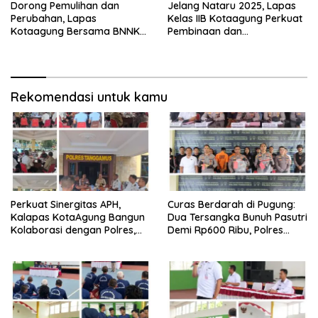
Dorong Pemulihan dan
Jelang Nataru 2025, Lapas
Perubahan, Lapas
Kelas IIB Kotaagung Perkuat
Kotaagung Bersama BNNK
Pembinaan dan
Tanggamus Tutup Program
Pengamanan Warga Binaan
Rehabilitasi Narkoba
Rekomendasi untuk kamu
Perkuat Sinergitas APH,
Curas Berdarah di Pugung:
Kalapas KotaAgung Bangun
Dua Tersangka Bunuh Pasutri
Kolaborasi dengan Polres,
Demi Rp600 Ribu, Polres
Kejari dan Kodim untuk
Tanggamus Ungkap
Berantas HP dan Narkoba di
Pembunuhan Berencana
Lapas