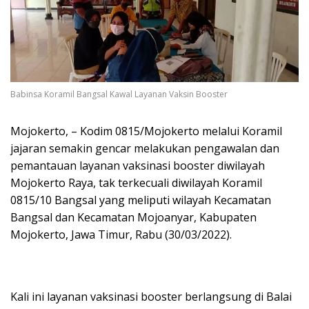
Babinsa Koramil Bangsal Kawal Layanan Vaksin Booster
Mojokerto, – Kodim 0815/Mojokerto melalui Koramil
jajaran semakin gencar melakukan pengawalan dan
pemantauan layanan vaksinasi booster diwilayah
Mojokerto Raya, tak terkecuali diwilayah Koramil
0815/10 Bangsal yang meliputi wilayah Kecamatan
Bangsal dan Kecamatan Mojoanyar, Kabupaten
Mojokerto, Jawa Timur, Rabu (30/03/2022).
Kali ini layanan vaksinasi booster berlangsung di Balai