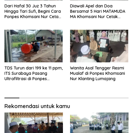
Dari Hafal 30 Juz 3 Tahun
Diawali Apel dan Doa
Hingga Tari Sufi, Begini Cara
Bersama! 5 Hari MATAMUDA
Ponpes Khomsani Nur Cetak
MA Khomsani Nur Cetak
Generasi Qur’ani di
Generasi Qurani, Anti
Lumajang
Bullying, Siap Bela Negara
TDS Turun dari 199 ke 11 ppm,
Wanita Asal Tengger Resmi
ITS Surabaya Pasang
Mualaf di Ponpes Khomsani
Ultrafiltrasi di Ponpes
Nur Klanting Lumajang
Lumajang
Rekomendasi untuk kamu