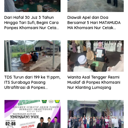
Dari Hafal 30 Juz 3 Tahun
Diawali Apel dan Doa
Hingga Tari Sufi, Begini Cara
Bersama! 5 Hari MATAMUDA
Ponpes Khomsani Nur Cetak
MA Khomsani Nur Cetak
Generasi Qur’ani di
Generasi Qurani, Anti
Lumajang
Bullying, Siap Bela Negara
TDS Turun dari 199 ke 11 ppm,
Wanita Asal Tengger Resmi
ITS Surabaya Pasang
Mualaf di Ponpes Khomsani
Ultrafiltrasi di Ponpes
Nur Klanting Lumajang
Lumajang