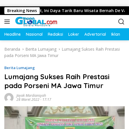
Langsung ke konten
ep di Resort, Ini Daya Tarik Baru Wisata Bernah De Vallei
Breaking News
Headline
Nasional
Redaksi
Loker
Advertorial
Iklan
O
Beranda
Berita Lumajang
Lumajang Sukses Raih Prestasi
pada Porseni MA Jawa Timur
Berita Lumajang
Lumajang Sukses Raih Prestasi
pada Porseni MA Jawa Timur
Jayak Mardiansyah
28 Maret 2022 - 17:17