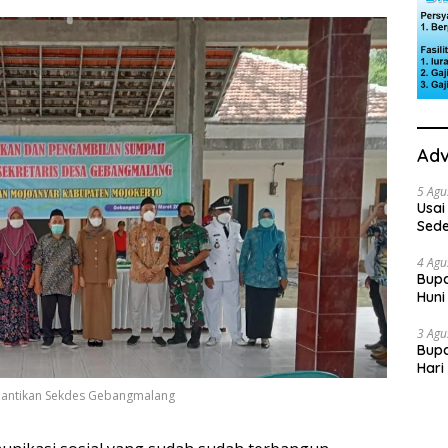
Adv
5 Agu
Usai
Sede
Ini 
4 Agu
Bupa
Huni
dan
3 Agu
Bupa
Hari
“Sol
lantikan Sekdes Gebangmalang