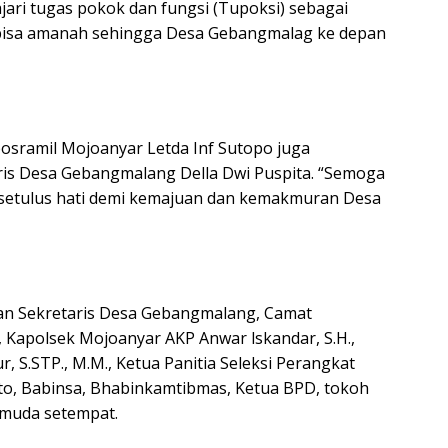
lajari tugas pokok dan fungsi (Tupoksi) sebagai
bisa amanah sehingga Desa Gebangmalag ke depan
osramil Mojoanyar Letda Inf Sutopo juga
is Desa Gebangmalang Della Dwi Puspita. “Semoga
 setulus hati demi kemajuan dan kemakmuran Desa
an Sekretaris Desa Gebangmalang, Camat
 Kapolsek Mojoanyar AKP Anwar lskandar, S.H.,
r, S.STP., M.M., Ketua Panitia Seleksi Perangkat
, Babinsa, Bhabinkamtibmas, Ketua BPD, tokoh
emuda setempat.