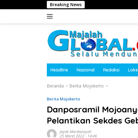
Langsung
Breaking News
Dugaan Peng
ke
konten
Headline
Nasional
Redaksi
Loke
Beranda
Berita Mojokerto
Berita Mojokerto
Danposramil Mojoany
Pelantikan Sekdes G
Jayak Mardiansyah
25 Maret 2022 - 14:46