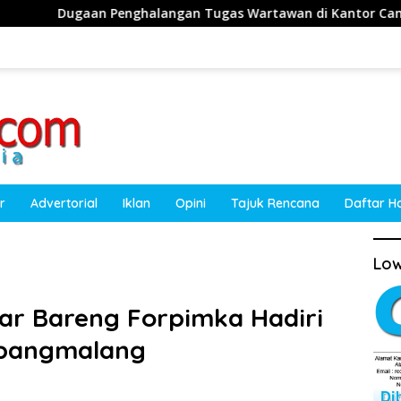
halangan Tugas Wartawan di Kantor Camat Obi, Kuasa Hukum
r
Advertorial
Iklan
Opini
Tajuk Rencana
Daftar H
Low
ar Bareng Forpimka Hadiri
ebangmalang