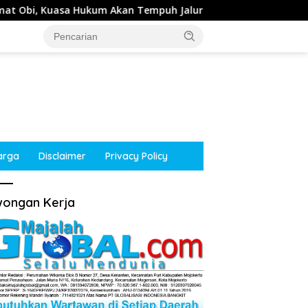
 Akan Tempuh Jalur Hukum
Kepala Desa Tempuran, So
arga
Disclaimer
Privacy Policy
ongan Kerja