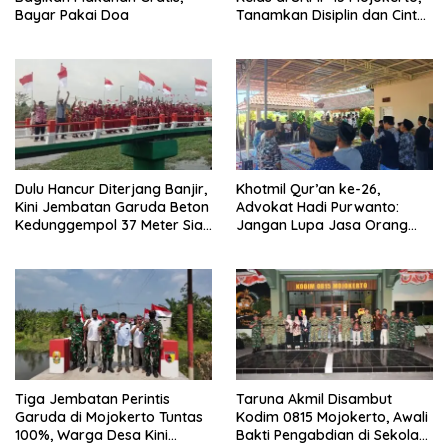
Bayar Pakai Doa
Tanamkan Disiplin dan Cinta
Tanah Air
Dulu Hancur Diterjang Banjir,
Khotmil Qur’an ke-26,
Kini Jembatan Garuda Beton
Advokat Hadi Purwanto:
Kedunggempol 37 Meter Siap
Jangan Lupa Jasa Orang
Pakai
Tua dan Pahlawan
Tiga Jembatan Perintis
Taruna Akmil Disambut
Garuda di Mojokerto Tuntas
Kodim 0815 Mojokerto, Awali
100%, Warga Desa Kini
Bakti Pengabdian di Sekolah