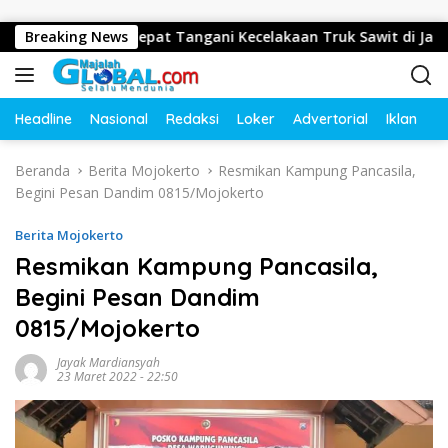
Langsung ke konten
s Gerak Cepat Tangani Kecelakaan Truk Sawit di Jalur Lintas B
Breaking News
Headline
Nasional
Redaksi
Loker
Advertorial
Iklan
O
Beranda
Berita Mojokerto
Resmikan Kampung Pancasila,
Begini Pesan Dandim 0815/Mojokerto
Berita Mojokerto
Resmikan Kampung Pancasila,
Begini Pesan Dandim
0815/Mojokerto
Jayak Mardiansyah
23 Maret 2022 - 22:50