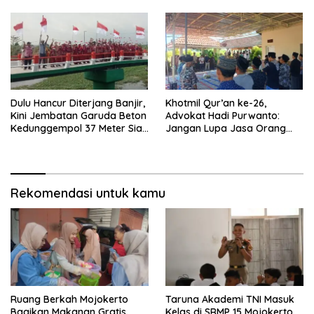
Dulu Hancur Diterjang Banjir,
Khotmil Qur’an ke-26,
Kini Jembatan Garuda Beton
Advokat Hadi Purwanto:
Kedunggempol 37 Meter Siap
Jangan Lupa Jasa Orang
Pakai
Tua dan Pahlawan
Rekomendasi untuk kamu
Ruang Berkah Mojokerto
Taruna Akademi TNI Masuk
Bagikan Makanan Gratis,
Kelas di SRMP 15 Mojokerto,