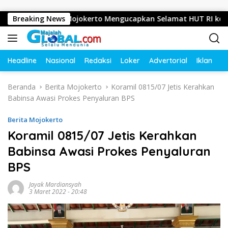
Langsung ke konten
 Mojosari, Mojokerto Mengucapkan Selamat HUT RI ke-81 Tahu
Breaking News
Headline
Nasional
Redaksi
Loker
Advertorial
Iklan
O
Beranda
Berita Mojokerto
Koramil 0815/07 Jetis Kerahkan
Babinsa Awasi Prokes Penyaluran BPS
Berita Mojokerto
Koramil 0815/07 Jetis Kerahkan
Babinsa Awasi Prokes Penyaluran
BPS
Jayak Mardiansyah
3 Maret 2022 - 20:48