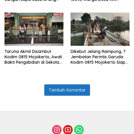
Tua dan Pahlawan
Punya Akses Baru yang Lebih
Aman
Taruna Akmil Disambut
Dikebut Jelang Rampung, 7
Kodim 0815 Mojokerto, Awali
Jembatan Perintis Garuda
Bakti Pengabdian di Sekolah
Kodim 0815 Mojokerto Siap
Rakyat SRMP 15
Jadi Penghubung Desa
Tambah Komentar