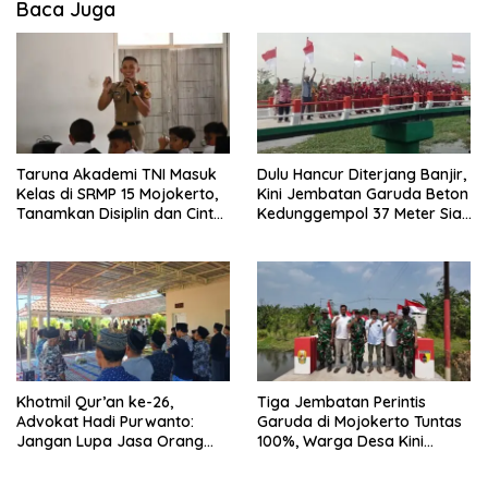
Baca Juga
Taruna Akademi TNI Masuk
Dulu Hancur Diterjang Banjir,
Kelas di SRMP 15 Mojokerto,
Kini Jembatan Garuda Beton
Tanamkan Disiplin dan Cinta
Kedunggempol 37 Meter Siap
Tanah Air
Pakai
Khotmil Qur’an ke-26,
Tiga Jembatan Perintis
Advokat Hadi Purwanto:
Garuda di Mojokerto Tuntas
Jangan Lupa Jasa Orang
100%, Warga Desa Kini
Tua dan Pahlawan
Punya Akses Baru yang Lebih
Aman